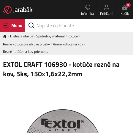
0
Infolinka
Prihlásiť
Košík
Menu
Dielňa a stavba
Spotrebný materiál
Kotúče
Rezné kotúče pre uhlové brúsky
Rezné kotúče na kov
Rezné kotúče na kov priemer…
EXTOL CRAFT 106930 - kotúče rezné na
kov, 5ks, 150x1,6x22,2mm