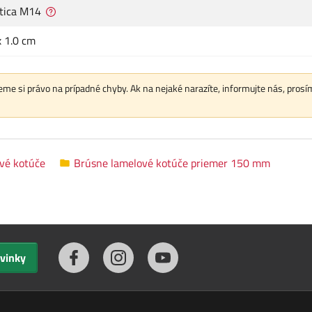
tica M14
x 1.0 cm
me si právo na prípadné chyby. Ak na nejaké narazíte, informujte nás, prosí
vé kotúče
Brúsne lamelové kotúče priemer 150 mm
ovinky