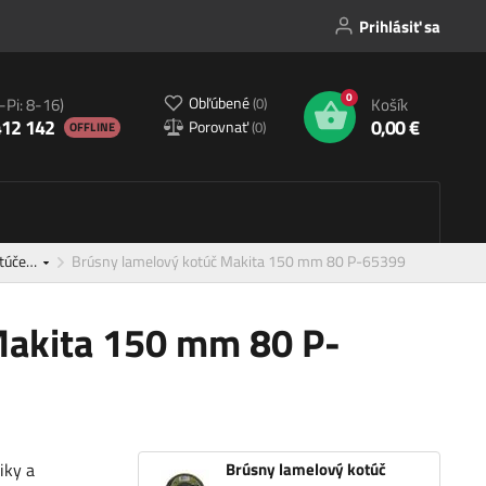
Prihlásiť sa
0
Obľúbené
(
0
)
-Pi: 8-16)
Košík
412 142
0,00 €
Porovnať
(
0
)
OFFLINE
otúče…
Brúsny lamelový kotúč Makita 150 mm 80 P-65399
Makita 150 mm 80 P-
iky a
Brúsny lamelový kotúč