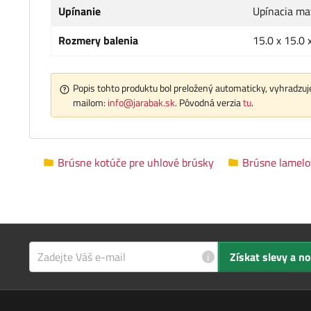
Upínanie
Upínacia ma
Rozmery balenia
15.0 x 15.0 
Popis tohto produktu bol preložený automaticky, vyhradzuje
mailom:
info@jarabak.sk
. Pôvodná verzia
tu
.
Brúsne kotúče pre uhlové brúsky
Brúsne lamelo
i
Získat slevy a n