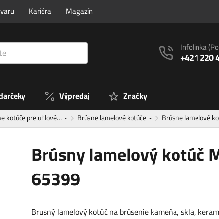
ovaru
Kariéra
Magazín
Infolinka
(Po
+421 220 
 darčeky
Výpredaj
Značky
e kotúče pre uhlové…
Brúsne lamelové kotúče
Brúsne lamelové k
Brúsny lamelový kotúč 
65399
Brusný lamelový kotúč na brúsenie kameňa, skla, keram