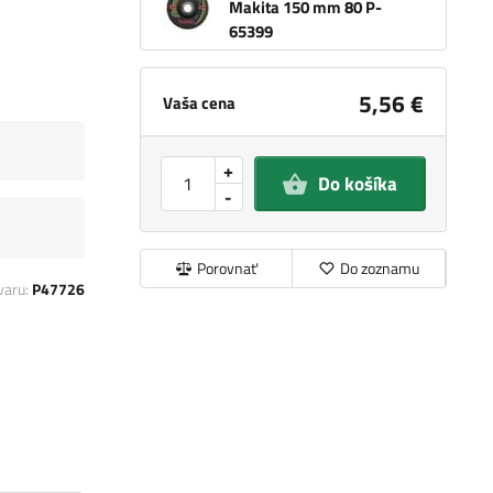
Makita 150 mm 80 P-
65399
5,56 €
Vaša cena
+
Do košíka
-
Porovnať
Do zoznamu
varu:
P47726