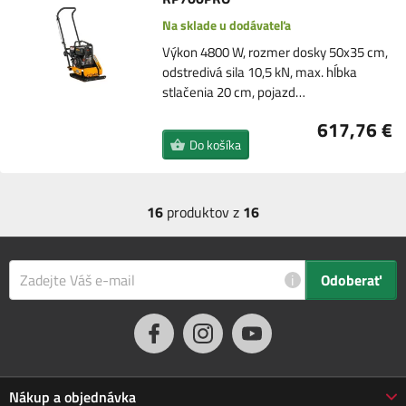
Na sklade u dodávateľa
Výkon 4800 W, rozmer dosky 50x35 cm,
odstredivá sila 10,5 kN, max. hĺbka
stlačenia 20 cm, pojazd…
617,76 €
Do košíka
16
produktov z
16
i
Odoberať
Nákup a objednávka