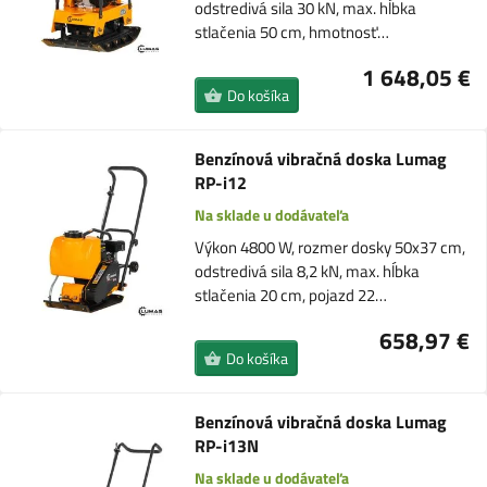
odstredivá sila 30 kN, max. hĺbka
stlačenia 50 cm, hmotnosť…
1 648,05 €
Do košíka
Benzínová vibračná doska Lumag
RP-i12
Na sklade u dodávateľa
Výkon 4800 W, rozmer dosky 50x37 cm,
odstredivá sila 8,2 kN, max. hĺbka
stlačenia 20 cm, pojazd 22…
658,97 €
Do košíka
Benzínová vibračná doska Lumag
RP-i13N
Na sklade u dodávateľa