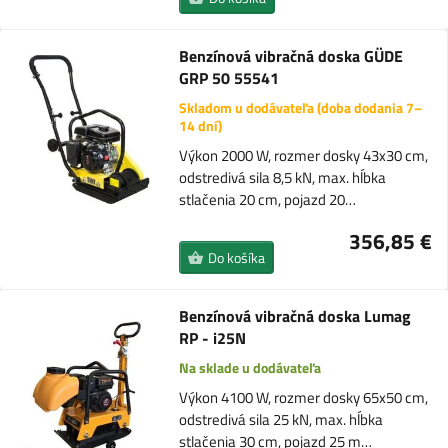
Benzínová vibračná doska GÜDE
GRP 50 55541
Skladom u dodávateľa (doba dodania 7–
14 dní)
Výkon 2000 W, rozmer dosky 43x30 cm,
odstredivá sila 8,5 kN, max. hĺbka
stlačenia 20 cm, pojazd 20…
356,85 €
Do košíka
Benzínová vibračná doska Lumag
RP - i25N
Na sklade u dodávateľa
Výkon 4100 W, rozmer dosky 65x50 cm,
odstredivá sila 25 kN, max. hĺbka
stlačenia 30 cm, pojazd 25 m…