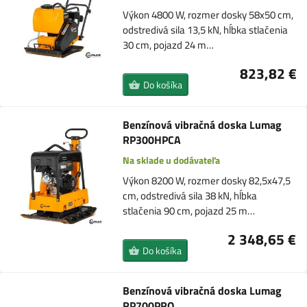
Výkon 4800 W, rozmer dosky 58x50 cm,
odstredivá sila 13,5 kN, hĺbka stlačenia
30 cm, pojazd 24 m…
823,82 €
Do košíka
Benzínová vibračná doska Lumag
RP300HPCA
Na sklade u dodávateľa
Výkon 8200 W, rozmer dosky 82,5x47,5
cm, odstredivá sila 38 kN, hĺbka
stlačenia 90 cm, pojazd 25 m…
2 348,65 €
Do košíka
Benzínová vibračná doska Lumag
RP700PRO