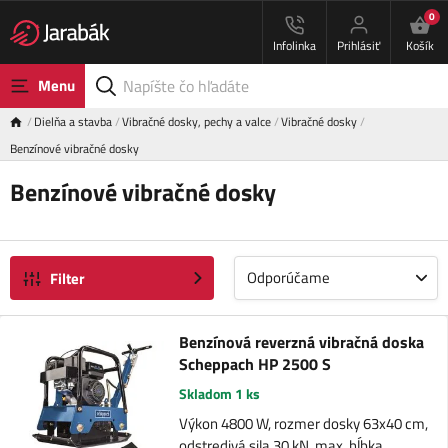
0
Infolinka
Prihlásiť
Košík
Menu
Dielňa a stavba
Vibračné dosky, pechy a valce
Vibračné dosky
Benzínové vibračné dosky
Benzínové vibračné dosky
Odporúčame
Filter
Benzínová reverzná vibračná doska
Scheppach HP 2500 S
Skladom 1 ks
Výkon 4800 W, rozmer dosky 63x40 cm,
odstredivá sila 30 kN, max. hĺbka