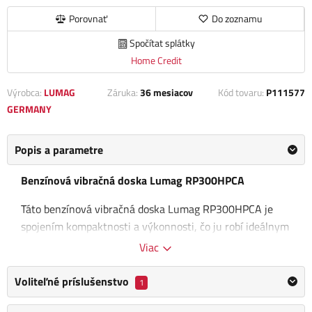
Porovnať
Do zoznamu
Spočítat splátky
Home Credit
Výrobca:
LUMAG
Záruka:
36 mesiacov
Kód tovaru:
P111577
GERMANY
Popis a parametre
Benzínová vibračná doska Lumag RP300HPCA
Táto benzínová vibračná doska Lumag RP300HPCA je
spojením kompaktnosti a výkonnosti, čo ju robí ideálnym
strojom na hutnenie s reverzným chodom (ako vpred, tak
Viac
vzad) a vynikajúcimi. Je to
multifunkčné zariadenie, ktoré je
skvelé pre stredné až ťažké hutniace práce,
najmä pri
Voliteľné príslušenstvo
1
úpravách záhrad, krajinných úpravách a stavebných