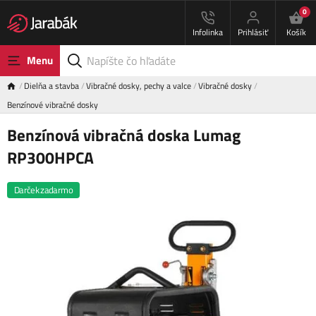
0
Infolinka
Prihlásiť
Košík
Menu
Dielňa a stavba
Vibračné dosky, pechy a valce
Vibračné dosky
Benzínové vibračné dosky
Benzínová vibračná doska Lumag
RP300HPCA
Darček zadarmo