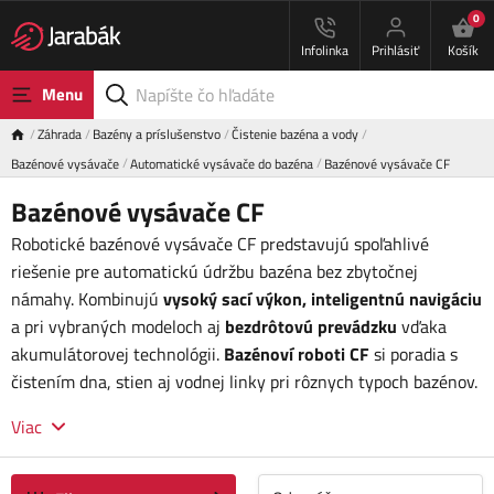
0
Infolinka
Prihlásiť
Košík
Menu
Záhrada
Bazény a príslušenstvo
Čistenie bazéna a vody
Bazénové vysávače
Automatické vysávače do bazéna
Bazénové vysávače CF
Bazénové vysávače CF
Robotické bazénové vysávače CF predstavujú spoľahlivé
riešenie pre automatickú údržbu bazéna bez zbytočnej
námahy. Kombinujú
vysoký sací výkon, inteligentnú navigáciu
a pri vybraných modeloch aj
bezdrôtovú prevádzku
vďaka
akumulátorovej technológii.
Bazénoví roboti CF
si poradia s
čistením dna, stien aj vodnej linky pri rôznych typoch bazénov.
Viac