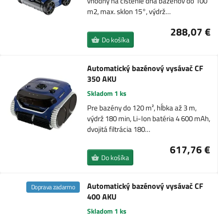
vhodný na čistenie dna bazénov do 100
m2, max. sklon 15°, výdrž…
288,07 €
Do košíka
Automatický bazénový vysávač CF
350 AKU
Skladom 1 ks
Pre bazény do 120 m², hĺbka až 3 m,
výdrž 180 min, Li-Ion batéria 4 600 mAh,
dvojitá filtrácia 180…
617,76 €
Do košíka
Automatický bazénový vysávač CF
Doprava zadarmo
400 AKU
Skladom 1 ks