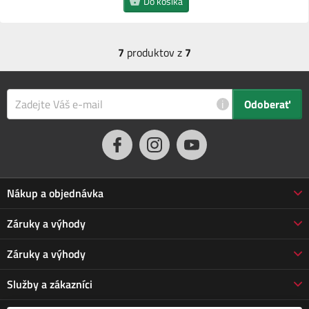
Do košíka
7
produktov z
7
i
Odoberať
Nákup a objednávka
Obchodné podmienky
Záruky a výhody
Doprava a platba
Reklamácia
Záruky a výhody
Predĺžená záruka
Vrátenie tovaru
Prečo nakupovať u nás
Služby a zákazníci
Poškodená zásielka
3-ročná záruka Jarabák