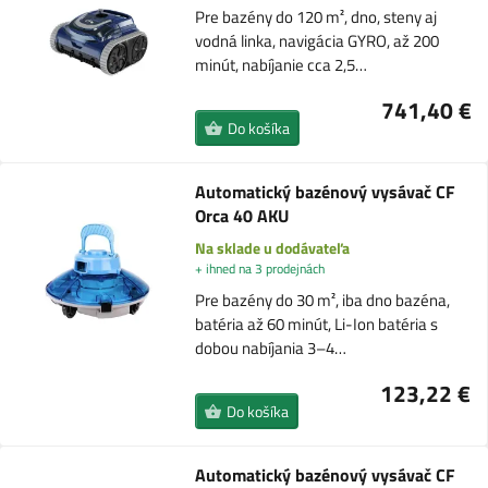
Pre bazény do 120 m², dno, steny aj
vodná linka, navigácia GYRO, až 200
minút, nabíjanie cca 2,5…
741,40 €
Do košíka
Automatický bazénový vysávač CF
Orca 40 AKU
Na sklade u dodávateľa
+ ihned na 3 prodejnách
Pre bazény do 30 m², iba dno bazéna,
batéria až 60 minút, Li-Ion batéria s
dobou nabíjania 3–4…
123,22 €
Do košíka
Automatický bazénový vysávač CF