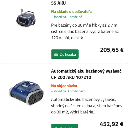
55 AKU
Na sklade u dodávateľa
+ ihned na 1 prodejně
Pre bazény do 80 m² a hĺbky až 2,7 m,
čistí celé dno bazéna, výdrž batérie až
120 minút, dvojitý…
205,65 €
Do košíka
Automatický aku bazénový vysávač
CF 200 AKU 107210
Na objednávku
+ ihned na 3 prodejnách
Automatický aku bazénový vysávač,
vhodný na čistenie dna aj stien bazénov
do 80 m2, výdrž batérie…
452,92 €