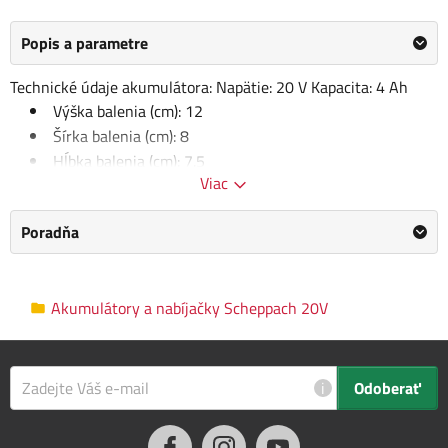
Popis a parametre
Technické údaje akumulátora: Napätie: 20 V Kapacita: 4 Ah
Výška balenia (cm): 12
Šírka balenia (cm): 8
Hĺbka balenia (cm): 7.5
Viac
Výška (cm): 1 7.6
Hĺbka (cm): 6.5
Poradňa
Akumulátory a nabíjačky
Kategória
Scheppach 20V
Akumulátory a nabíjačky Scheppach 20V
Výrobca
Scheppach
/
Informace o výrobci
AKU program
Scheppach 20 V
i
Odoberať
Napätie
20 V
akumulátora