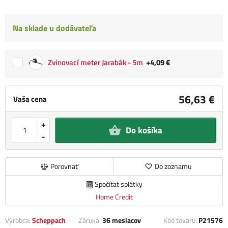
Na sklade u dodávateľa
Zvinovací meter Jarabák - 5m
+4,09 €
56,63 €
Vaša cena
+
Do košíka
-
Porovnať
Do zoznamu
Spočítat splátky
Home Credit
Výrobca:
Scheppach
Záruka:
36 mesiacov
Kód tovaru:
P21576