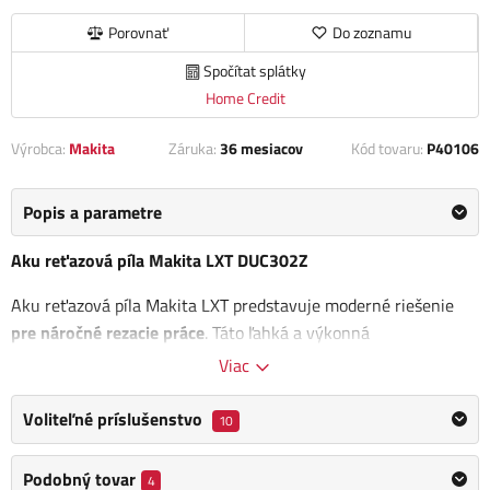
Porovnať
Do zoznamu
Spočítat splátky
Home Credit
Výrobca:
Makita
Záruka:
36 mesiacov
Kód tovaru:
P40106
Popis a parametre
Aku reťazová píla Makita LXT DUC302Z
Aku reťazová píla Makita LXT predstavuje moderné riešenie
pre náročné rezacie práce
. Táto ľahká a výkonná
akumulátorová píla
využíva dva 18V Li-ion akumulátory
,
Viac
ktoré spoločne poskytujú dostatok energie pre všetky druhy
rezania bez toho, aby ste potrebovali prístup k elektrickej sieti.
Voliteľné príslušenstvo
10
Píla je vybavená pokročilou
v náročných podmienkach.
Vďaka
Podobný tovar
4
zvýšenej odolnosti voči prachu a vlhkosti je ideálnym