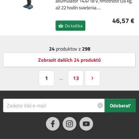
akumulátor 14,4/18 V, hmotnosť 0,6 kg,
až 22 hodín svietenia.…
46,57 €
Do košíka
24
produktov z
298
Zobrazit dalších 24 produktů
1
13
…
i
Odoberať