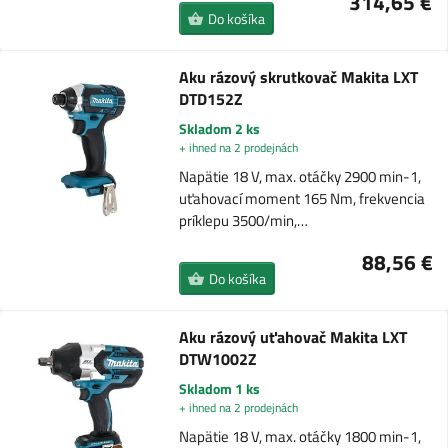
314,65 €
Do košíka
Aku rázový skrutkovač Makita LXT
DTD152Z
Skladom 2 ks
+ ihned na 2 prodejnách
Napätie 18 V, max. otáčky 2900 min-1,
uťahovací moment 165 Nm, frekvencia
príklepu 3500/min,…
88,56 €
Do košíka
Aku rázový uťahovač Makita LXT
DTW1002Z
Skladom 1 ks
+ ihned na 2 prodejnách
Napätie 18 V, max. otáčky 1800 min-1,