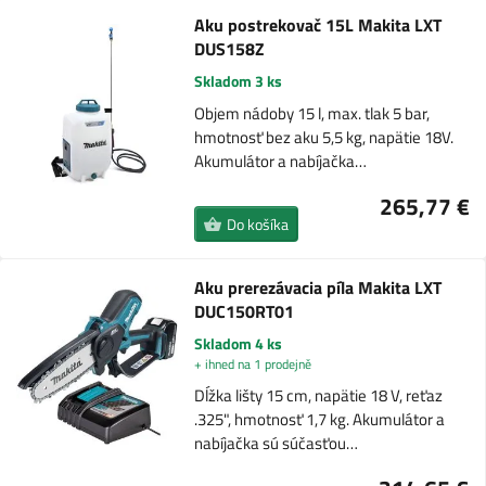
Aku postrekovač 15L Makita LXT
DUS158Z
Skladom 3 ks
Objem nádoby 15 l, max. tlak 5 bar,
hmotnosť bez aku 5,5 kg, napätie 18V.
Akumulátor a nabíjačka…
265,77 €
Do košíka
Aku prerezávacia píla Makita LXT
DUC150RT01
Skladom 4 ks
+ ihned na 1 prodejně
Dĺžka lišty 15 cm, napätie 18 V, reťaz
.325", hmotnosť 1,7 kg. Akumulátor a
nabíjačka sú súčasťou…