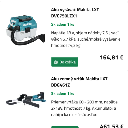
Aku vysávač Makita LXT
DVC750LZX1
Skladom 1 ks
Napätie 18 V, objem nádoby 7,5 l, sací
výkon 6,7 kPa, suché/mokré vysávanie,
hmotnosť 4,3 kg.…
164,81 €
Do košíka
Aku zemný vrták Makita LXT
DDG461Z
Skladom 1 ks
Priemer vrtáka 60 - 200 mm, napätie
2x18V, hmotnosť 7 kg. Akumulátor a
nabíjačka nie sú súčasťou…
461,53 €