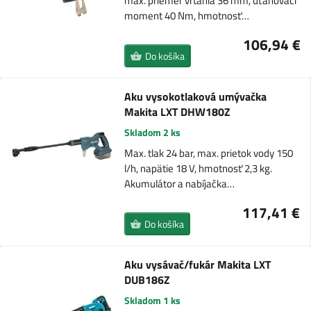
max. priemer vŕtania 36 mm, uťahovací
moment 40 Nm, hmotnosť…
106,94 €
Do košíka
Aku vysokotlaková umývačka
Makita LXT DHW180Z
Skladom 2 ks
Max. tlak 24 bar, max. prietok vody 150
l/h, napätie 18 V, hmotnosť 2,3 kg.
Akumulátor a nabíjačka…
117,41 €
Do košíka
Aku vysávač/fukár Makita LXT
DUB186Z
Skladom 1 ks