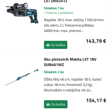
LXT DHR241Z
Skladom 1 ks
+ ihned na 2 prodejnách
Napätie 18 V, max. otáčky 1100 ot/min,
sila úderu 2 J, frekvencia príklepu
4000/min, max. priemer…
143,79 €
Do košíka
Aku plotostrih Makita LXT 18V
DUN461WZ
Skladom 2 ks
Dĺžka lišty 46 cm, napätie 18 V, rozteč
zubov 18 mm, hmotnosť 3,3 kg.
Akumulátor a nabíjačka nie sú…
154,17 €
Do košíka