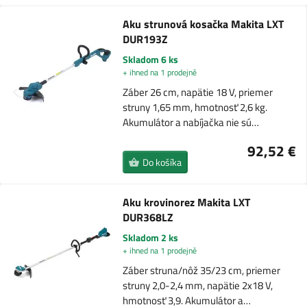
Aku strunová kosačka Makita LXT
DUR193Z
Skladom 6 ks
+ ihned na 1 prodejně
Záber 26 cm, napätie 18 V, priemer
struny 1,65 mm, hmotnosť 2,6 kg.
Akumulátor a nabíjačka nie sú…
92,52 €
Do košíka
Aku krovinorez Makita LXT
DUR368LZ
Skladom 2 ks
+ ihned na 1 prodejně
Záber struna/nôž 35/23 cm, priemer
struny 2,0-2,4 mm, napätie 2x18 V,
hmotnosť 3,9. Akumulátor a…