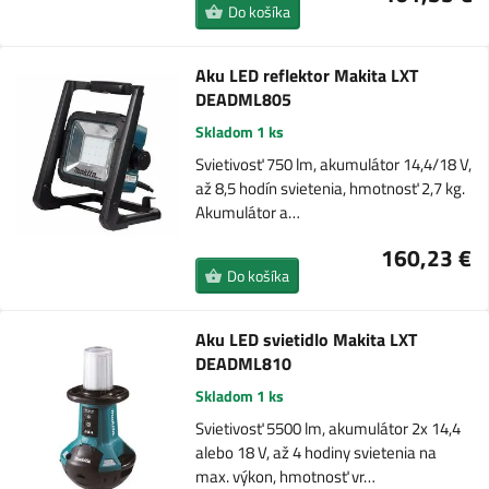
Do košíka
Aku LED reflektor Makita LXT
DEADML805
Skladom 1 ks
Svietivosť 750 lm, akumulátor 14,4/18 V,
až 8,5 hodín svietenia, hmotnosť 2,7 kg.
Akumulátor a…
160,23 €
Do košíka
Aku LED svietidlo Makita LXT
DEADML810
Skladom 1 ks
Svietivosť 5500 lm, akumulátor 2x 14,4
alebo 18 V, až 4 hodiny svietenia na
max. výkon, hmotnosť vr…