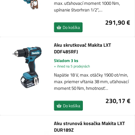
max. uťahovací moment 1000 Nm,
upínanie štvorhran 1/2",…
291,90 €
Do košíka
Aku skrutkovač Makita LXT
DDF485RFJ
Skladom 3 ks
+ ihned na 5 prodejnách
Napätie 18 V, max. otáčky 1900 ot/min,
max. priemer vŕtania 38 mm, uťahovací
moment 50 Nm, hmotnosť…
230,17 €
Do košíka
Aku strunová kosačka Makita LXT
DUR189Z