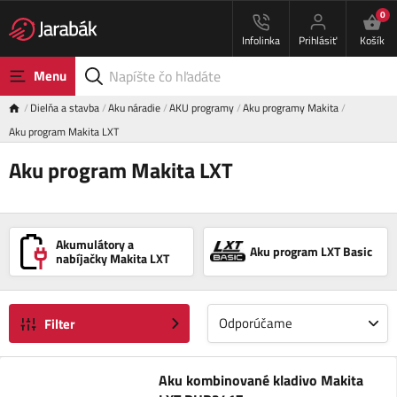
0
Infolinka
Prihlásiť
Košík
Menu
Dielňa a stavba
Aku náradie
AKU programy
Aku programy Makita
Aku program Makita LXT
Aku program Makita LXT
Akumulátory a
Aku program LXT Basic
nabíjačky Makita LXT
Odporúčame
Filter
Aku kombinované kladivo Makita