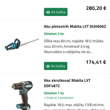
280,20 €
Do košíka
Aku plotostrih Makita LXT DUH606Z
Skladom 2 ks
Dĺžka rezu 60 cm, napätie 18 V, hrúbka
rezu 20 mm, hmotnosť 2,4 kg.
Akumulátor a nabíjačka nie sú…
174,41 €
Do košíka
Aku skrutkovač Makita LXT
DDF487Z
Skladom 1 ks
+ ihned na 3 prodejnách
Napätie 18 V, max. otáčky 1700 ot/min,