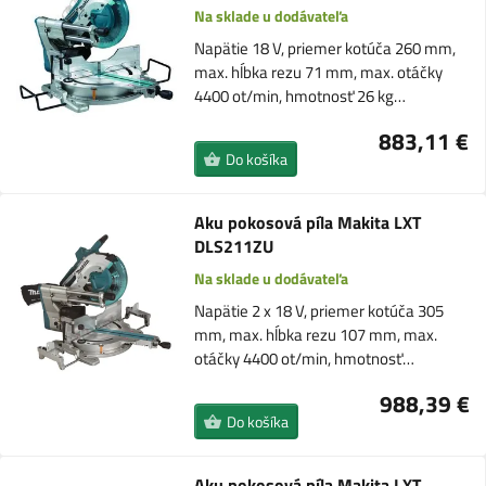
Na sklade u dodávateľa
Napätie 18 V, priemer kotúča 260 mm,
max. hĺbka rezu 71 mm, max. otáčky
4400 ot/min, hmotnosť 26 kg…
883,11 €
Do košíka
Aku pokosová píla Makita LXT
DLS211ZU
Na sklade u dodávateľa
Napätie 2 x 18 V, priemer kotúča 305
mm, max. hĺbka rezu 107 mm, max.
otáčky 4400 ot/min, hmotnosť…
988,39 €
Do košíka
Aku pokosová píla Makita LXT