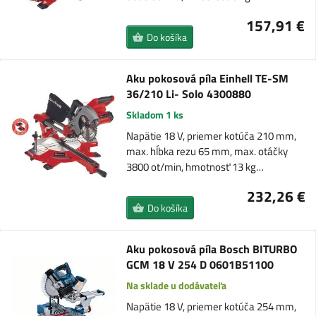
157,91 €
Do košíka
Aku pokosová píla Einhell TE-SM
36/210 Li- Solo 4300880
Skladom 1 ks
Napätie 18 V, priemer kotúča 210 mm,
max. hĺbka rezu 65 mm, max. otáčky
3800 ot/min, hmotnosť 13 kg…
232,26 €
Do košíka
Aku pokosová píla Bosch BITURBO
GCM 18 V 254 D 0601B51100
Na sklade u dodávateľa
Napätie 18 V, priemer kotúča 254 mm,