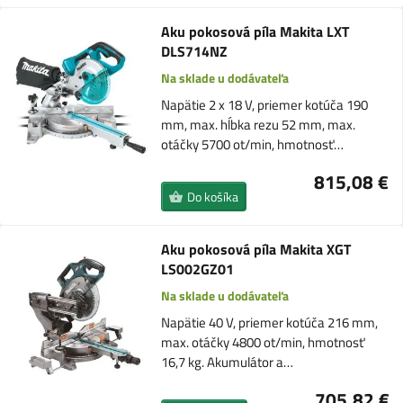
Aku pokosová píla Makita LXT
DLS714NZ
Na sklade u dodávateľa
Napätie 2 x 18 V, priemer kotúča 190
mm, max. hĺbka rezu 52 mm, max.
otáčky 5700 ot/min, hmotnosť…
815,08 €
Do košíka
Aku pokosová píla Makita XGT
LS002GZ01
Na sklade u dodávateľa
Napätie 40 V, priemer kotúča 216 mm,
max. otáčky 4800 ot/min, hmotnosť
16,7 kg. Akumulátor a…
705,82 €