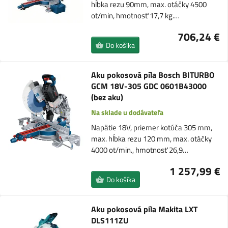
hĺbka rezu 90mm, max. otáčky 4500
ot/min, hmotnosť 17,7 kg.…
706,24 €
Do košíka
Aku pokosová píla Bosch BITURBO
GCM 18V-305 GDC 0601B43000
(bez aku)
Na sklade u dodávateľa
Napätie 18V, priemer kotúča 305 mm,
max. hĺbka rezu 120 mm, max. otáčky
4000 ot/min., hmotnosť 26,9…
1 257,99 €
Do košíka
Aku pokosová píla Makita LXT
DLS111ZU