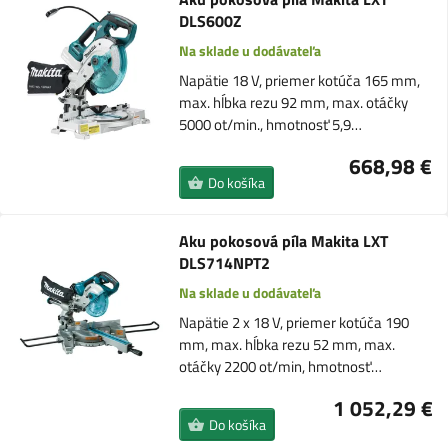
DLS600Z
Na sklade u dodávateľa
Napätie 18 V, priemer kotúča 165 mm,
max. hĺbka rezu 92 mm, max. otáčky
5000 ot/min., hmotnosť 5,9…
668,98 €
Do košíka
Aku pokosová píla Makita LXT
DLS714NPT2
Na sklade u dodávateľa
Napätie 2 x 18 V, priemer kotúča 190
mm, max. hĺbka rezu 52 mm, max.
otáčky 2200 ot/min, hmotnosť…
1 052,29 €
Do košíka