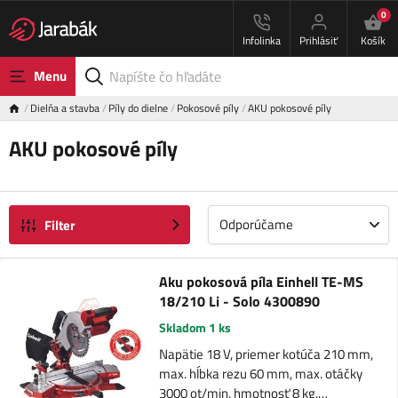
0
Infolinka
Prihlásiť
Košík
Menu
Dielňa a stavba
Píly do dielne
Pokosové píly
AKU pokosové píly
AKU pokosové píly
Odporúčame
Filter
Aku pokosová píla Einhell TE-MS
18/210 Li - Solo 4300890
Skladom 1 ks
Napätie 18 V, priemer kotúča 210 mm,
max. hĺbka rezu 60 mm, max. otáčky
3000 ot/min, hmotnosť 8 kg.…