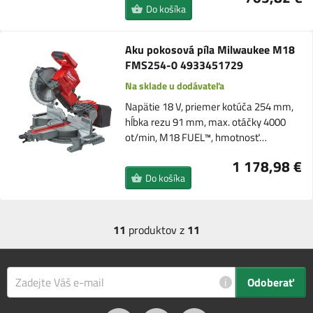
Do košíka
Aku pokosová píla Milwaukee M18
FMS254-0 4933451729
Na sklade u dodávateľa
Napätie 18 V, priemer kotúča 254 mm,
hĺbka rezu 91 mm, max. otáčky 4000
ot/min, M18 FUEL™, hmotnosť…
1 178,98 €
Do košíka
11
produktov z
11
i
Odoberať