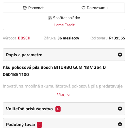
Porovnať
Do zoznamu
Spočítat splátky
Home Credit
Výrobca:
BOSCH
Záruka:
36 mesiacov
Kód tovaru:
P139555
Popis a parametre
Aku pokosová píla Bosch BITURBO GCM 18 V 254 D
0601B51100
Inovatívna mobilná akumulátorová pokosová píla
predstavuje
ideálne spojenie výkonu, ergonómie a flexibility
. S
Viac
schopnosťou vykonávať
rezy až do rozmerov 90 × 305 mm
ponúka táto ľahká píla vysokú ergonómiu pre maximálne
Voliteľné príslušenstvo
6
pohodlie pri práci.
Podobný tovar
3
Poháňaná technológiou
BITURBO Brushless
disponuje silným