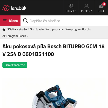
0
Infolinka
Prihlásiť
Košík
Menu
Dielňa a stavba
Aku náradie
AKU programy
Aku program Bosch
Aku program Bosch…
Aku pokosová píla Bosch BITURBO GCM 18
V 254 D 0601B51100
Darček zadarmo