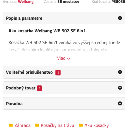
Výrobca:
Weibang
Záruka:
36 mesiacov
Kód tovaru:
P38036
Popis a parametre
Aku kosačka Weibang WB 502 SE 6in1
Kosačka WB 502 SE 6in1 vyniká vo vyššej strednej triede
kosačiek svojim kvalitným spracovaním, a takýmto
kvalitným spracovaním, tak. Je
vybavená robustným
Viac
oceľovým skeletom
sa so
záber
om kosenia 50
cm
.
Motorová kosačka
je
poháňaná síl
ným elektrickým
Voliteľné príslušenstvo
1
motorom so silou
800 W
.
Podobný tovar
1
Veľkou prednosťou tejto kosačky <6> znamená, že
motorová kosačka vie zbierať pokosenú trávu do koša,
Poradňa
mulčuje,
alebo môže vyhadzovať trávu bočným deflektorom
aj zadným deflektorom von.
Tieto posledné funkcie sa používajú prevažne na
Záhrada
Kosačky na trávu
Aku kosačky