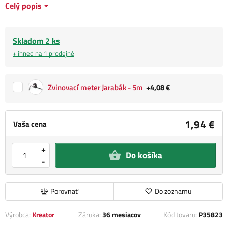
Celý popis
Skladom 2 ks
+ ihned na 1 prodejně
Zvinovací meter Jarabák - 5m
+4,08 €
1,94 €
Vaša cena
+
Do košíka
-
Porovnať
Do zoznamu
Výrobca:
Kreator
Záruka:
36 mesiacov
Kód tovaru:
P35823