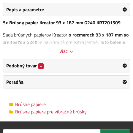
Popis a parametre
5x Brúsny papier Kreator 93 x 187 mm G240 KRT201509
Sada brúsnych papierov Kreator
o rozmeroch 93 x 187 mm so
zrnitosťou G240
je navrhnutá pre extra jemné.
Toto balenie
obsahuje 5 kusov
brúsnych papierov, ktoré umožňujú
Viac
dosiahnuť výnimočne hladký a rafinovaný povrch.
Podobný tovar
4
Zrnitosť G240 je ideálna pre posledné úpravy, kde je kladený
dôraz na jemnosť a detail.
Tieto papiere sú perfektné pre
Poradňa
finálne fázy brou úpravy. S brúsnymi papiermi Kreator môžete
dosiahnuť profesionálne výsledky, ktoré zaistia, že vaše
projekty budú dokonale pripravené na ďalšie kroky v procese
Brúsne papiere
spracovania. class="pb-2">Kov
Brúsne papiere pre vibračné brúsky
Plasť
Obsah balenia: