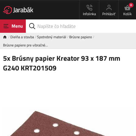
0
Infolinka
Prihlásiť
Košík
Menu
Dielňa a stavba
Spotrebný materiál
Brúsne papiere
Brúsne papiere pre vibračné…
5x Brúsny papier Kreator 93 x 187 mm
G240 KRT201509