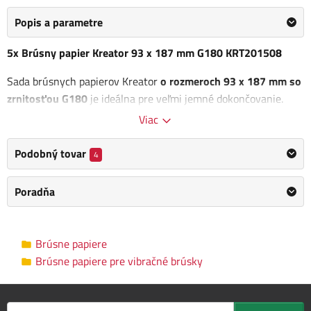
Popis a parametre
5x Brúsny papier Kreator 93 x 187 mm G180 KRT201508
Sada brúsnych papierov Kreator
o rozmeroch 93 x 187 mm so
zrnitosťou G180
je ideálna pre veľmi jemné dokončovanie.
Toto balenie obsahuje 5 kusov brúsnych papierov
, ktoré sú
Viac
navrhnuté na dosiahnutie maximálnej hladkosti a precíznosti
pri úprave povrchov.
Podobný tovar
4
Zrnitosť G180 je perfektná pre finálne leštenie a úpravy, kde
Poradňa
je vyžadovaná jemnosť a detailnosť
. Tieto brúsne papiere sú
vhodné na prípravu povrchov pred aplikáciou konečných
náterov alebo iných finálnych úprav. S brúsnymi papiermi
Brúsne papiere
Kreator môžete dosiahnuť profesionálne výsledky, vďaka
Brúsne papiere pre vibračné brúsky
ktorým budú vaše projekty dokonale pripravené na ďalšie
spracovanie.