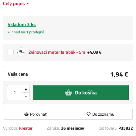
Celý popis
Skladom 3 ks
+ ihned na 1 prodejně
Zvinovací meter Jarabák - 5m
+4,09 €
1,94 €
Vaša cena
+
Do košíka
-
Porovnať
Do zoznamu
Výrobca:
Kreator
Záruka:
36 mesiacov
Kód tovaru:
P35822