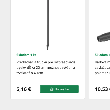
Skladom 1 ks
Skladom 1
Predlžovacia trubka pre rozprašovacie
Radová ma
trysky, dĺžka 20 cm, možnosť zvýšenia
zavlažova
trysky až o 40 cm…
polomer 
5,16 €
10,53 
Do košíka