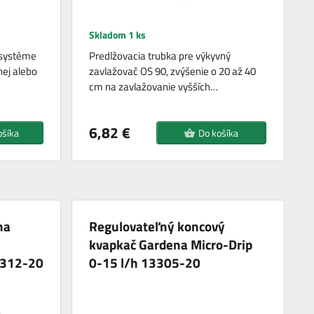
Skladom 1 ks
 systéme
Predlžovacia trubka pre výkyvný
ej alebo
zavlažovač OS 90, zvýšenie o 20 až 40
cm na zavlažovanie vyšších…
6,82 €
ošíka
Do košíka
na
Regulovateľný koncový
kvapkač Gardena Micro-Drip
3312-20
0-15 l/h 13305-20