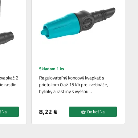
Skladom 1 ks
kvapkač 2
Regulovateľný koncový kvapkač s
e rastlín
prietokom 0 až 15 l/h pre kvetináče,
bylinky a rastliny s vyššou…
8,22 €
šíka
Do košíka