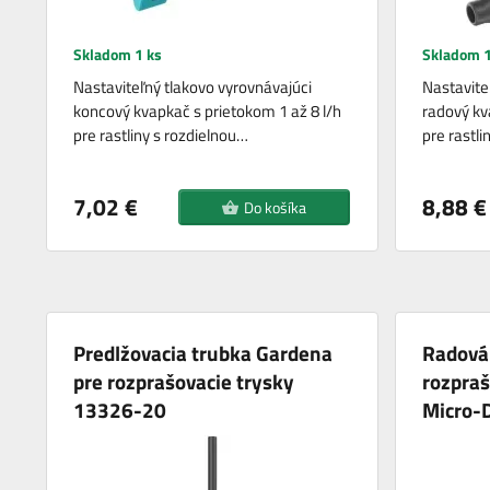
Skladom 1 ks
Skladom 1
Nastaviteľný tlakovo vyrovnávajúci
Nastavite
koncový kvapkač s prietokom 1 až 8 l/h
radový kv
pre rastliny s rozdielnou…
pre rastli
7,02 €
8,88 €
Do košíka
Predlžovacia trubka Gardena
Radová
pre rozprašovacie trysky
rozpraš
13326-20
Micro-