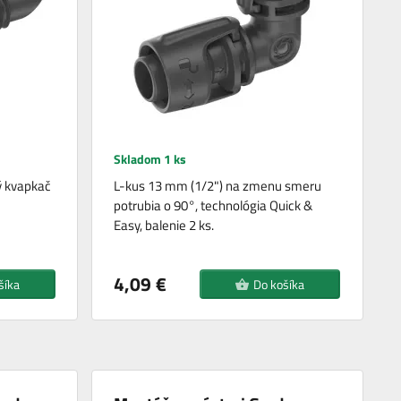
Skladom 1 ks
ý kvapkač
L-kus 13 mm (1/2") na zmenu smeru
potrubia o 90°, technológia Quick &
Easy, balenie 2 ks.
4,09 €
šíka
Do košíka