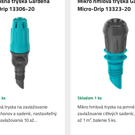
ošná tryska Gardena
Mikro hmlová tryska G
Drip 13306-20
Micro-Drip 13323-20
 ks
Skladom 1 ks
á tryska na zavlažovanie
Mikro hmlová tryska na jemné
honov a sadeníc, nastaviteľný
zavlažovanie citlivých sadeníc,
avlažovania 10 až…
až 1 m², balenie 5 ks.