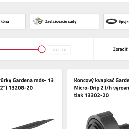
lkóna
Zavlažovacie sady
Spojk
Zoradiť
 rúrky Gardena mds- 13
Koncový kvapkač Gard
2") 13208-20
Micro-Drip 2 l/h vyrov
tlak 13302-20