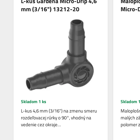
L-kus Gardena Micro-Drip 4,6
Malopl
mm (3/16") 13212-20
Micro-
Skladom 1 ks
Skladom 1
L-kus 4,6 mm (3/16") na zmenu smeru
Maloplošn
rozdeľovacej rúrky o 90°, vhodný na
malých zá
vedenie cez okraje…
polomer z