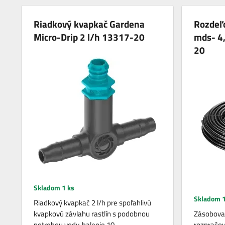
Riadkový kvapkač Gardena
Rozdeľ
Micro-Drip 2 l/h 13317-20
mds- 4
20
Skladom 1 ks
Skladom 1
Riadkový kvapkač 2 l/h pre spoľahlivú
kvapkovú závlahu rastlín s podobnou
Zásobovac
potrebou vody, balenie 10…
rozprašov