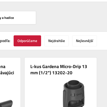
y a hadice
 podľa:
Odporúčame
Nejdrahšie
Nejlevnější
ena
L-kus Gardena Micro-Drip 13
návajúci
mm (1/2") 13202-20