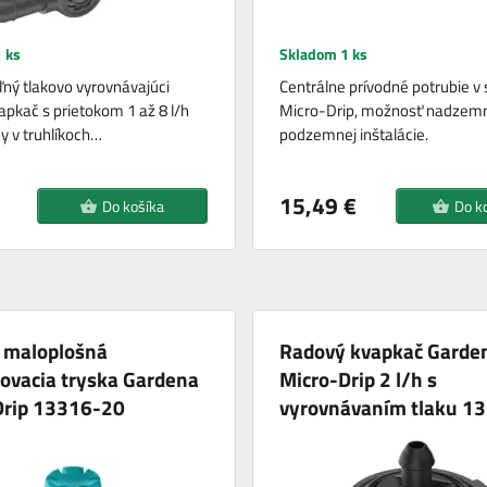
 ks
Skladom 1 ks
ľný tlakovo vyrovnávajúci
Centrálne prívodné potrubie v
apkač s prietokom 1 až 8 l/h
Micro-Drip, možnosť nadzemn
ny v truhlíkoch…
podzemnej inštalácie.
15,49 €
Do košíka
Do k
 maloplošná
Radový kvapkač Garde
ovacia tryska Gardena
Micro-Drip 2 l/h s
Drip 13316-20
vyrovnávaním tlaku 1