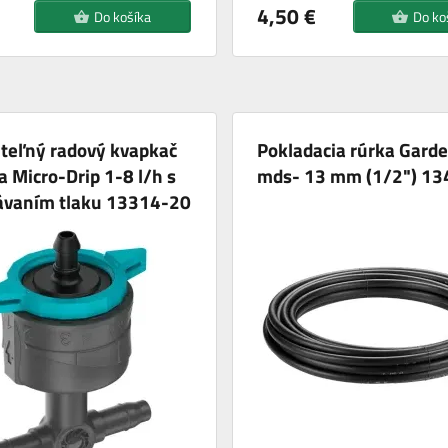
4,50 €
Do košíka
Do ko
teľný radový kvapkač
Pokladacia rúrka Gard
 Micro-Drip 1-8 l/h s
mds- 13 mm (1/2") 13
ávaním tlaku 13314-20