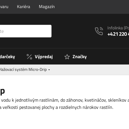
ovaru
Kariéra
Magazín
Infolinka
(P
+421 220 
 darčeky
Výpredaj
Značky
lažovací systém Micro-Drip
ip
vodu k jednotlivým rastlinám, do záhonov, kvetináčov, skleníkov
 veľkosti pestovanej plochy a rozdielnych nárokov rastlín.