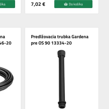
7,02 €
šíka
Do košíka
ena
Predlžovacia trubka Gardena
46-20
pre OS 90 13334-20