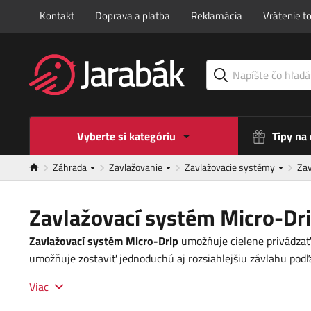
Kontakt
Doprava a platba
Reklamácia
Vrátenie t
Vyberte si kategóriu
Tipy na
Záhrada
Zavlažovanie
Zavlažovacie systémy
Zav
Zavlažovací systém Micro-Dr
Zavlažovací systém Micro-Drip
umožňuje cielene privádzať 
umožňuje zostaviť jednoduchú aj rozsiahlejšiu závlahu podľa
Viac