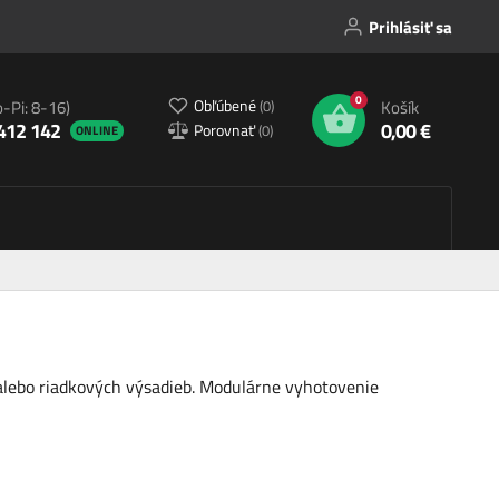
Prihlásiť sa
0
Obľúbené
(
0
)
o-Pi: 8-16)
Košík
412 142
0,00 €
Porovnať
(
0
)
ONLINE
 alebo riadkových výsadieb. Modulárne vyhotovenie