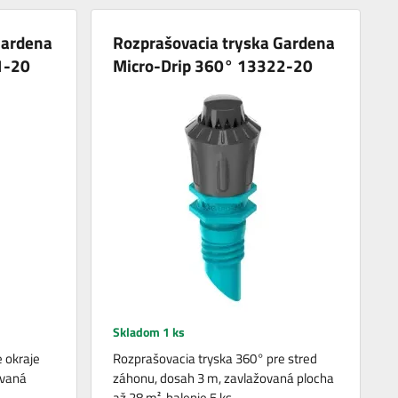
Gardena
Rozprašovacia tryska Gardena
1-20
Micro-Drip 360° 13322-20
Skladom 1 ks
 okraje
Rozprašovacia tryska 360° pre stred
ovaná
záhonu, dosah 3 m, zavlažovaná plocha
až 28 m², balenie 5 ks.