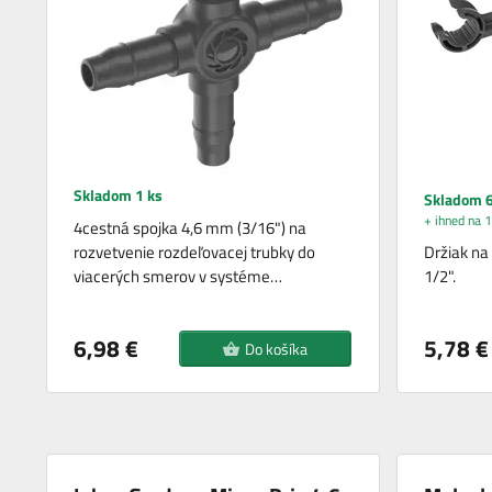
Skladom 1 ks
Skladom 6
+ ihned na 1
4cestná spojka 4,6 mm (3/16") na
rozvetvenie rozdeľovacej trubky do
Držiak na
viacerých smerov v systéme…
1/2".
6,98 €
5,78 €
Do košíka