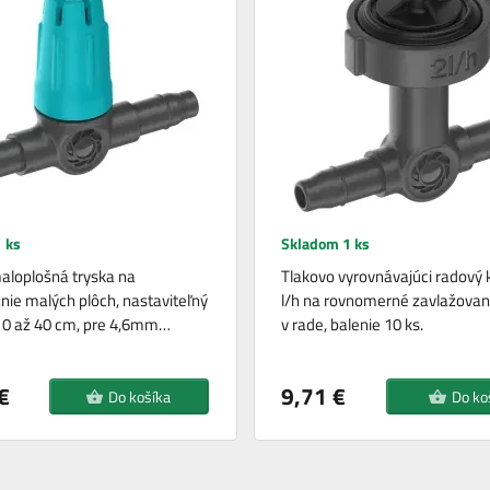
 ks
Skladom 1 ks
loplošná tryska na
Tlakovo vyrovnávajúci radový 
nie malých plôch, nastaviteľný
l/h na rovnomerné zavlažovani
10 až 40 cm, pre 4,6mm…
v rade, balenie 10 ks.
€
9,71 €
Do košíka
Do ko