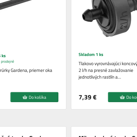
Skladom 1 ks
 ks
 prodejně
Tlakovo vyrovnávajúci koncov
 rúrky Gardena, priemer oka
2 l/h na presné zavlažovanie
jednotlivých rastlín a…
7,39 €
Do košíka
Do ko