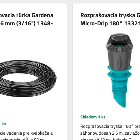
ovacia rúrka Gardena
Rozprašovacia tryska 
,6 mm (3/16") 1348-
Micro-Drip 180° 1332
Skladom 1 ks
 ks
Rozprašovacia tryska 180° pre
ie vedenie pre kvapkače a
záhonov, dosah 2,5 m, zavlaž
acie trysky, dĺžka 50 m.
plocha až 10 m², balenie 5…