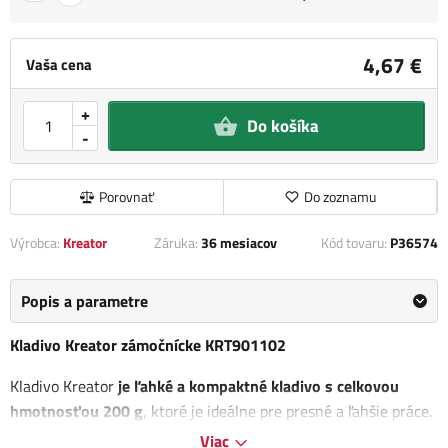
4,67 €
Vaša cena
+
Do košíka
-
Porovnať
Do zoznamu
Výrobca:
Kreator
Záruka:
36 mesiacov
Kód tovaru:
P36574
Popis a parametre
Kladivo Kreator zámočnícke KRT901102
Kladivo Kreator
je ľahké a kompaktné kladivo s celkovou
hmotnosťou 200 g
, ktoré je ideálne pre presné a ľahšie práce.
Svojou konštrukciou a spracovaním predstavuje moderný
Viac