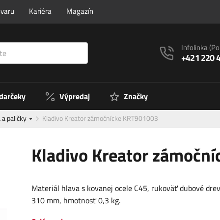
ovaru
Kariéra
Magazín
Infolinka
(Po
+421 220 
 darčeky
Výpredaj
Značky
 a paličky
Kladivo Kreator zámočnícke KRT901003
Kladivo Kreator zámočn
Materiál hlava s kovanej ocele C45, rukoväť dubové drev
310 mm, hmotnosť 0,3 kg.