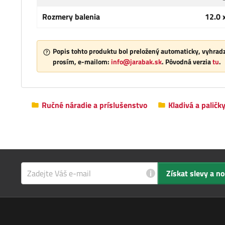
Rozmery balenia
12.0 
Popis tohto produktu bol preložený automaticky, vyhradz
prosím, e-mailom:
info@jarabak.sk
. Pôvodná verzia
tu
.
Ručné náradie a príslušenstvo
Kladivá a paličk
i
Získat slevy a n