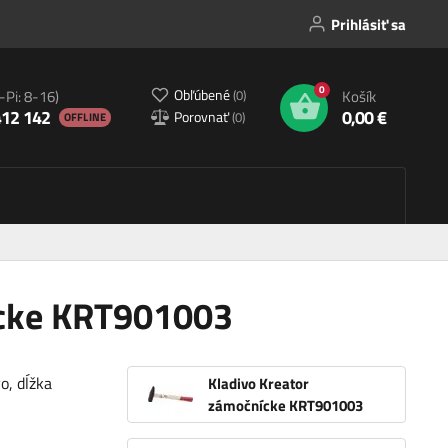
Prihlásiť sa
0
Obľúbené
(
0
)
-Pi: 8-16)
Košík
412 142
0,00 €
Porovnať
(
0
)
OFFLINE
ícke KRT901003
o, dĺžka
Kladivo Kreator
zámočnícke KRT901003