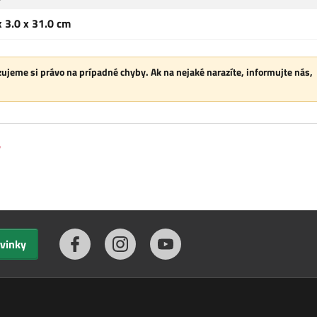
x 3.0 x 31.0 cm
ujeme si právo na prípadné chyby. Ak na nejaké narazíte, informujte nás,
y
ovinky