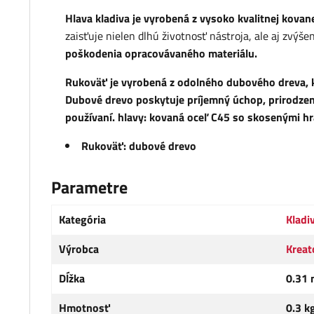
Hlava kladiva je vyrobená z vysoko kvalitnej kovane
zaisťuje nielen dlhú životnosť nástroja, ale aj zvýše
poškodenia opracovávaného materiálu.
Rukoväť je vyrobená z odolného dubového dreva, k
Dubové drevo poskytuje príjemný úchop, prirodzene
používaní. hlavy: kovaná oceľ C45 so skosenými h
Rukoväť: dubové drevo
Parametre
Kategória
Kladi
Výrobca
Kreat
Dĺžka
0.31 
Hmotnosť
0.3 k