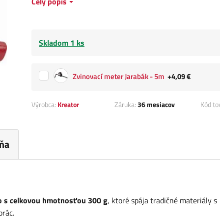
Celý popis
Skladom 1 ks
Zvinovací meter Jarabák - 5m
+4,09 €
Výrobca:
Kreator
Záruka:
36 mesiacov
Kód to
ňa
vo s celkovou hmotnosťou 300 g
, ktoré spája tradičné materiály s
rác.