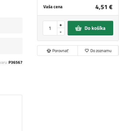
4,51 €
Vaša cena
+
Do košíka
-
Porovnať
Do zoznamu
varu:
P36567