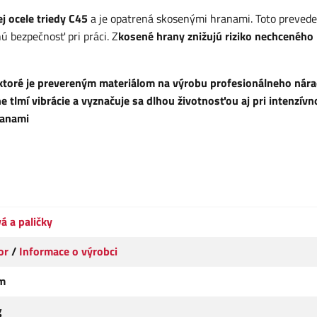
j ocele triedy C45
a je opatrená skosenými hranami. Toto prevede
nú bezpečnosť pri práci. Z
kosené hrany znižujú riziko nechceného
toré je prevereným materiálom na výrobu profesionálneho nára
 tlmí vibrácie a vyznačuje sa dlhou životnosťou aj pri intenzív
ranami
vá a paličky
or
/
Informace o výrobci
m
g