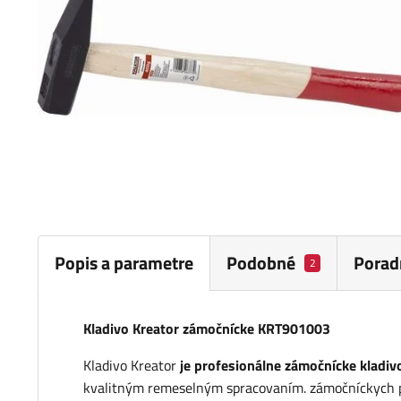
Popis a parametre
Podobné
Porad
2
Kladivo Kreator zámočnícke KRT901003
Kladivo Kreator
je profesionálne zámočnícke kladi
kvalitným remeselným spracovaním. zámočníckych p