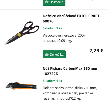
Do košíka
Nožnice viacúčelové EXTOL CRAFT
60076
Skladom 1 ks
Viacúčelové, nerezové, 200 mm,
hmotnosť 0,091 kg.
2,23 €
Do košíka
Nôž Fiskars CarbonMax 260 mm
1027226
Skladom 1 ks
Nôž pre sadrokartón, dĺžka 260 mm,
kombinácia noža a pílky pre ľahké
rezanie, hmotnosť 0,2 kg.