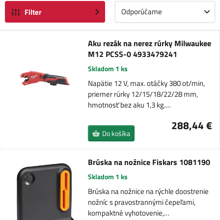
Odporúčame
Filter
Aku rezák na nerez rúrky Milwaukee
M12 PCSS-0 4933479241
Skladom 1 ks
Napätie 12 V, max. otáčky 380 ot/min,
priemer rúrky 12/15/18/22/28 mm,
hmotnosť bez aku 1,3 kg.…
288,44 €
Do košíka
Brúska na nožnice Fiskars 1081190
Skladom 1 ks
Brúska na nožnice na rýchle doostrenie
nožníc s pravostrannými čepeľami,
kompaktné vyhotovenie,…