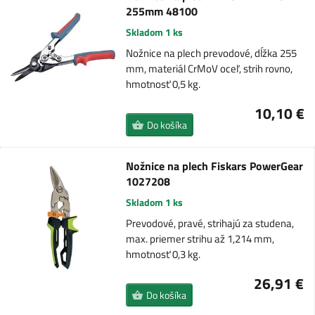
255mm 48100
Skladom 1 ks
Nožnice na plech prevodové, dĺžka 255
mm, materiál CrMoV oceľ, strih rovno,
hmotnosť 0,5 kg.
10,10 €
Do košíka
Nožnice na plech Fiskars PowerGear
1027208
Skladom 1 ks
Prevodové, pravé, strihajú za studena,
max. priemer strihu až 1,214 mm,
hmotnosť 0,3 kg.
26,91 €
Do košíka