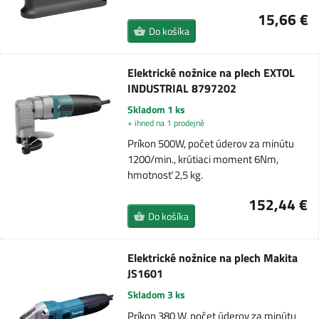
15,66 €
Do košíka
Elektrické nožnice na plech EXTOL
INDUSTRIAL 8797202
Skladom 1 ks
+ ihned na 1 prodejně
Príkon 500W, počet úderov za minútu
1200/min., krútiaci moment 6Nm,
hmotnosť 2,5 kg.
152,44 €
Do košíka
Elektrické nožnice na plech Makita
JS1601
Skladom 3 ks
Príkon 380 W, počet úderov za minútu