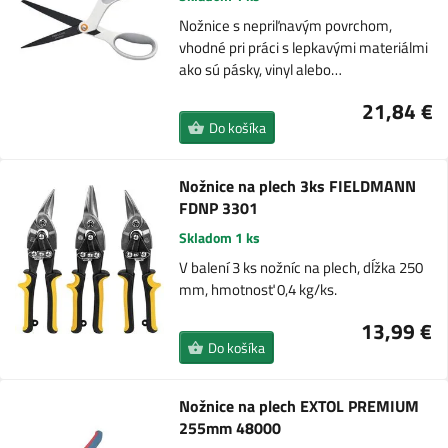
Nožnice s nepriľnavým povrchom,
vhodné pri práci s lepkavými materiálmi
ako sú pásky, vinyl alebo…
21,84 €
Do košíka
Nožnice na plech 3ks FIELDMANN
FDNP 3301
Skladom 1 ks
V balení 3 ks nožníc na plech, dĺžka 250
mm, hmotnosť 0,4 kg/ks.
13,99 €
Do košíka
Nožnice na plech EXTOL PREMIUM
255mm 48000