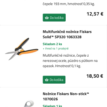
čepele 193 mm, hmotnosť 0,35 kg.
12,57 €
Do košíka
Multifunkčné nožnice Fiskars
Solid™ SP320 1063328
Skladom 2 ks
+ ihned na 1 prodejně
Multifunkčné nožnice, čepele z
nerezovej ocele, púzdro s pútkom na
opasok. Hmotnosť 0,1 kg.
18,50 €
Do košíka
Nožnice Fiskars Non-stick™
1070026
Skladom 1 ks