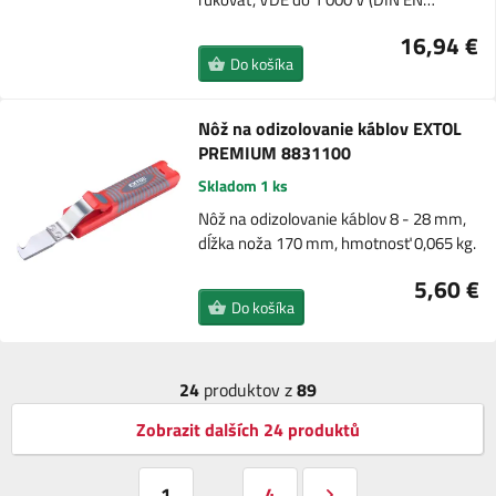
16,94 €
Do košíka
Nôž na odizolovanie káblov EXTOL
PREMIUM 8831100
Skladom 1 ks
Nôž na odizolovanie káblov 8 - 28 mm,
dĺžka noža 170 mm, hmotnosť 0,065 kg.
5,60 €
Do košíka
24
produktov z
89
Zobrazit dalších 24 produktů
1
4
…