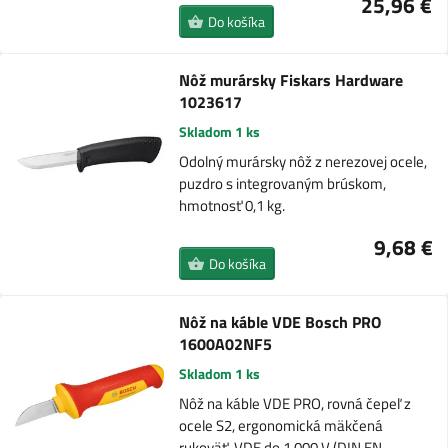
25,96 €
Do košíka
Nôž murársky Fiskars Hardware
1023617
Skladom 1 ks
Odolný murársky nôž z nerezovej ocele,
puzdro s integrovaným brúskom,
hmotnosť 0,1 kg.
9,68 €
Do košíka
Nôž na káble VDE Bosch PRO
1600A02NF5
Skladom 1 ks
Nôž na káble VDE PRO, rovná čepeľ z
ocele S2, ergonomická mäkčená
rukoväť, VDE do 1 000 V (DIN EN…