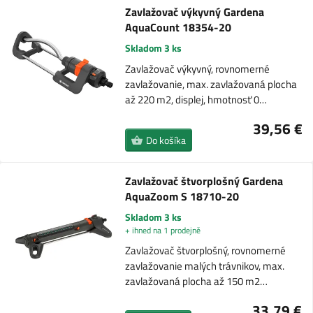
Zavlažovač výkyvný Gardena
AquaCount 18354-20
Skladom 3 ks
Zavlažovač výkyvný, rovnomerné
zavlažovanie, max. zavlažovaná plocha
až 220 m2, displej, hmotnosť 0…
39,56 €
Do košíka
Zavlažovač štvorplošný Gardena
AquaZoom S 18710-20
Skladom 3 ks
+ ihned na 1 prodejně
Zavlažovač štvorplošný, rovnomerné
zavlažovanie malých trávnikov, max.
zavlažovaná plocha až 150 m2…
33,79 €