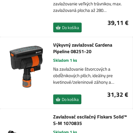
zavlažovanie veľkých trávnikov, max.
zavlažovaná plocha až 280…
39,11 €
Do košíka
Výkyvný zavlažovač Gardena
Pipeline 08251-20
Skladom 1 ks
Na zavlažovanie štvorcových a
obdĺžnikových plôch, ideálny pre
kvetinové/zeleninové záhony a…
31,32 €
Do košíka
Zavlažovač oscilačný Fiskars Solid™
S-M 1070835
Skladom 1 ks