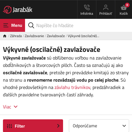
0
Infolinka
Prihlásiť
Košík
Menu
Záhrada
Zavlažovanie
Zavlažovače
Výkyvné (oscilačné)…
Výkyvné (oscilačné) zavlažovače
Výkyvné zavlažovače
sú obľúbenou voľbou na zavlažovanie
obdĺžnikových a štvorcových plôch. Často sa označujú aj ako
oscilačné zavlažovače
, pretože pri prevádzke kmitajú zo strany
na stranu a
rovnomerne rozvádzajú vodu po celej ploche
. Sú
vhodné predovšetkým na
závlahu trávnikov
, predzáhradiek a
ďalších pravidelne tvarovaných častí záhrady.
Viac
Odporúčame
Filter