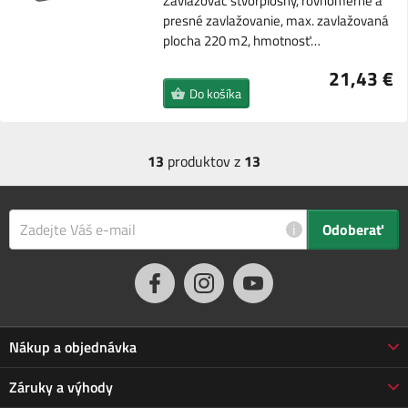
Zavlažovač štvorplošný, rovnomerné a
presné zavlažovanie, max. zavlažovaná
plocha 220 m2, hmotnosť…
21,43 €
Do košíka
13
produktov z
13
i
Odoberať
Nákup a objednávka
Obchodné podmienky
Záruky a výhody