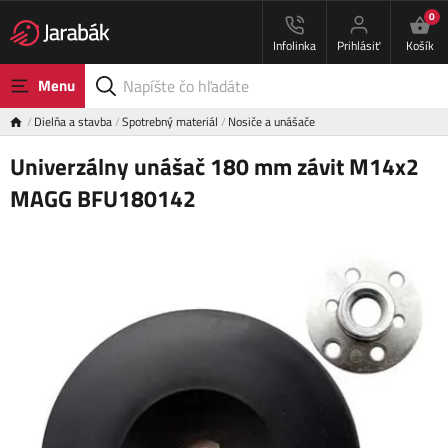
0
Infolinka
Prihlásiť
Košík
Menu
Dielňa a stavba
Spotrebný materiál
Nosiče a unášače
Univerzálny unášač 180 mm závit M14x2
MAGG BFU180142