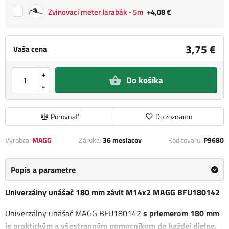
Zvinovací meter Jarabák - 5m
+4,08 €
3,75 €
Vaša cena
+
Do košíka
-
Porovnať
Do zoznamu
Výrobca:
MAGG
Záruka:
36 mesiacov
Kód tovaru:
P9680
Popis a parametre
Univerzálny unášač 180 mm závit M14x2 MAGG BFU180142
Univerzálny unášač MAGG BFU180142
s priemerom 180 mm
je praktickým a všestranným pomocníkom do každej dielne.