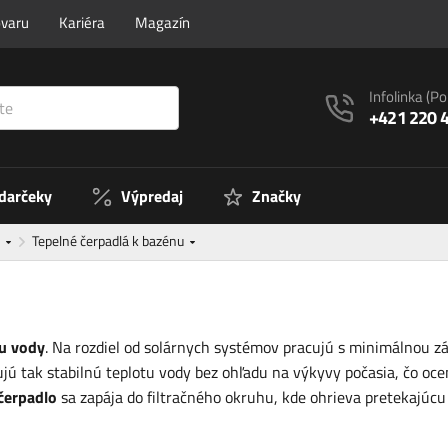
ovaru
Kariéra
Magazín
Infolinka
(Po
+421 220 
 darčeky
Výpredaj
Značky
y
Tepelné čerpadlá k bazénu
vu vody
. Na rozdiel od solárnych systémov pracujú s minimálnou zá
ujú tak stabilnú teplotu vody bez ohľadu na výkyvy počasia, čo oce
čerpadlo
sa zapája do filtračného okruhu, kde ohrieva pretekajúcu