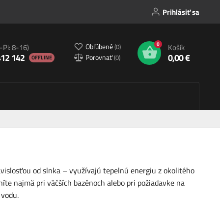
Prihlásiť sa
0
Obľúbené
(
0
)
-Pi: 8-16)
Košík
412 142
0,00 €
Porovnať
(
0
)
OFFLINE
vislosťou od slnka – využívajú tepelnú energiu z okolitého
níte najmä pri väčších bazénoch alebo pri požiadavke na
 vodu.