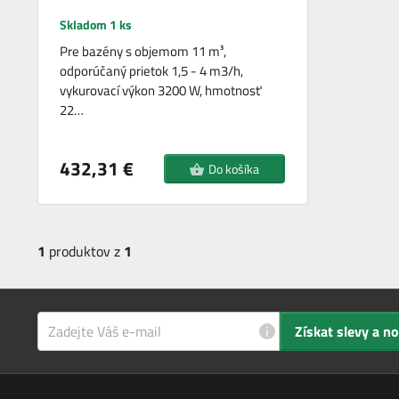
Skladom 1 ks
Pre bazény s objemom 11 m³,
odporúčaný prietok 1,5 - 4 m3/h,
vykurovací výkon 3200 W, hmotnosť
22…
432,31 €
Do košíka
1
produktov z
1
i
Získat slevy a n