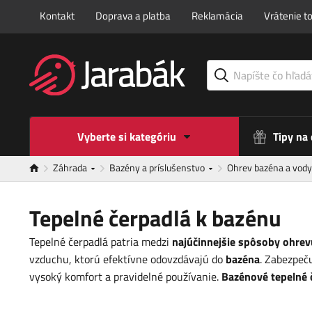
Kontakt
Doprava a platba
Reklamácia
Vrátenie t
Vyberte si kategóriu
Tipy na
Záhrada
Bazény a príslušenstvo
Ohrev bazéna a vod
Tepelné čerpadlá k bazénu
Tepelné čerpadlá patria medzi
najúčinnejšie spôsoby ohre
vzduchu, ktorú efektívne odovzdávajú do
bazéna
. Zabezpeč
vysoký komfort a pravidelné používanie.
Bazénové tepelné 