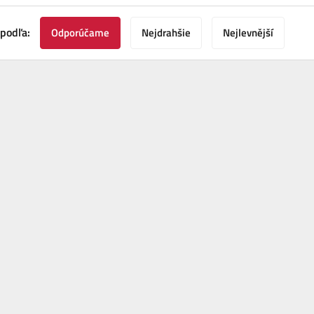
 podľa:
Odporúčame
Nejdrahšie
Nejlevnější