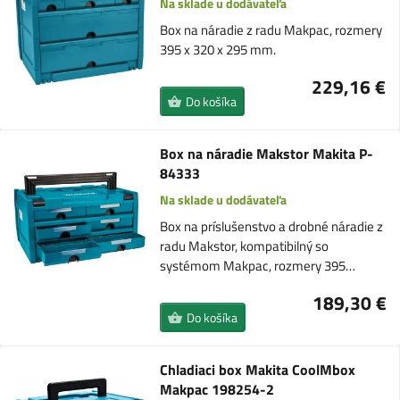
Na sklade u dodávateľa
Box na náradie z radu Makpac, rozmery
395 x 320 x 295 mm.
229,16 €
Do košíka
Box na náradie Makstor Makita P-
84333
Na sklade u dodávateľa
Box na príslušenstvo a drobné náradie z
radu Makstor, kompatibilný so
systémom Makpac, rozmery 395…
189,30 €
Do košíka
Chladiaci box Makita CoolMbox
Makpac 198254-2