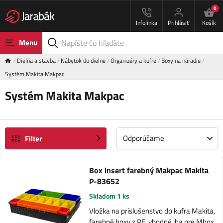
0
Infolinka
Prihlásiť
Košík
Menu
Dielňa a stavba
Nábytok do dielne
Organizéry a kufre
Boxy na náradie
Systém Makita Makpac
Systém Makita Makpac
Odporúčame
Filter
Box insert farebný Makpac Makita
P-83652
Skladom 1 ks
Vložka na príslušenstvo do kufra Makita,
farebné boxy z PE, vhodné iba pre Mbox