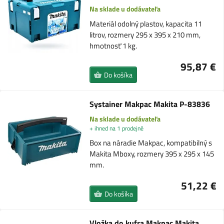
Na sklade u dodávateľa
Materiál odolný plastov, kapacita 11
litrov, rozmery 295 x 395 x 210 mm,
hmotnosť 1 kg.
95,87 €
Do košíka
Systainer Makpac Makita P-83836
Na sklade u dodávateľa
+ ihned na 1 prodejně
Box na náradie Makpac, kompatibilný s
Makita Mboxy, rozmery 395 x 295 x 145
mm.
51,22 €
Do košíka
Vložka do kufra Makpac Makita