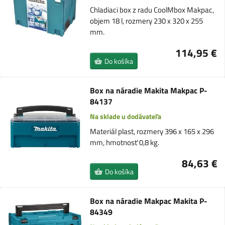
Chladiaci box z radu CoolMbox Makpac,
objem 18 l, rozmery 230 x 320 x 255
mm.
114,95 €
Do košíka
Box na náradie Makita Makpac P-
84137
Na sklade u dodávateľa
Materiál plast, rozmery 396 x 165 x 296
mm, hmotnosť 0,8 kg.
84,63 €
Do košíka
Box na náradie Makpac Makita P-
84349