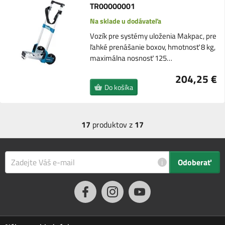
TR00000001
Na sklade u dodávateľa
Vozík pre systémy uloženia Makpac, pre
ľahké prenášanie boxov, hmotnosť 8 kg,
maximálna nosnosť 125…
204,25 €
Do košíka
17
produktov z
17
i
Odoberať