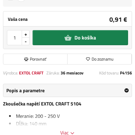
0,91 €
Vaša cena
+
Do košíka
-
Porovnať
Do zoznamu
Výrobca:
EXTOL CRAFT
Záruka:
36 mesiacov
Kód tovaru:
P4156
Popis a parametre
Zkoušečka napětí EXTOL CRAFT 5104
Meranie: 200 - 250 V
Dĺžka: 140 mm
Norma: CAT III 250 V
Viac