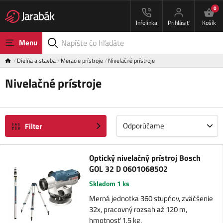
0
Infolinka
Prihlásiť
Košík
Menu
Dielňa a stavba
Meracie prístroje
Nivelačné prístroje
Nivelačné prístroje
Odporúčame
Filter
Optický nivelačný prístroj Bosch
GOL 32 D 0601068502
Skladom 1 ks
Merná jednotka 360 stupňov, zväčšenie
32x, pracovný rozsah až 120 m,
hmotnosť 1,5 kg.