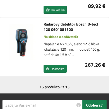
89,92 €
Do košíka
Radarový detektor Bosch D-tect
120 0601081300
Na sklade u dodávateľa
Napájanie 4 x 1,5 V, alebo 12 V, hĺbka
lokalizácie 120 mm, hmotnosť 450 g,
batérie 4x 1,5 V sú…
267,26 €
Do košíka
15
produktov z
15
i
Odoberať