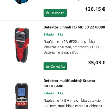
126,15 €
Do košíka
Detektor Einhell TC-MD 50 2270090
Skladom 1 ks
Napájanie 1x9 V 6F22, max. hĺbka
lokalizácie 50 mm, hmotnosť 0,13 kg.
Batéria nie je súčasťou…
35,03 €
Do košíka
Detektor multifunkčný Kreator
KRT706400
Skladom 1 ks
Napájanie 1x 9 V, max. hĺbka detekcie
120 mm, max. hĺbka merania vlhkosti 8