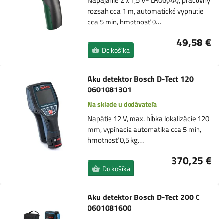
Napájanie 2 x 1,5 V- LR06(AA), pracovný
rozsah cca 1 m, automatické vypnutie
cca 5 min, hmotnosť 0…
49,58 €
Do košíka
Aku detektor Bosch D-Tect 120
0601081301
Na sklade u dodávateľa
Napätie 12 V, max. hĺbka lokalizácie 120
mm, vypínacia automatika cca 5 min,
hmotnosť 0,5 kg.…
370,25 €
Do košíka
Aku detektor Bosch D-Tect 200 C
0601081600