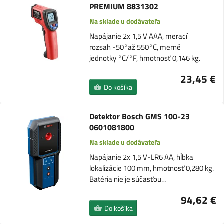
PREMIUM 8831302
Na sklade u dodávateľa
Napájanie 2x 1,5 V AAA, merací
rozsah -50°až 550°C, merné
jednotky °C/°F, hmotnosť 0,146 kg.
23,45 €
Do košíka
Detektor Bosch GMS 100-23
0601081800
Na sklade u dodávateľa
Napájanie 2x 1,5 V-LR6 AA, hĺbka
lokalizácie 100 mm, hmotnosť 0,280 kg.
Batéria nie je súčasťou…
94,62 €
Do košíka