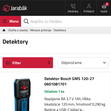
0
Infolinka
Prihlásiť
Košík
Menu
Dielňa a stavba
Meracie prístroje
Detektory
Detektory
Odporúčame
Filter
Detektor Bosch GMS 120-27
0601081701
Skladom 1 ks
Napájanie BA 3,7 V 1Ah, hĺbka
lokalizácie 120 mm, hmotnosť 0,290 kg.
Batérie a USB-C kábel je…