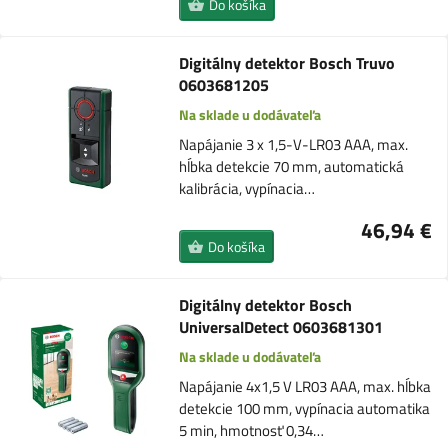
Do košíka
Digitálny detektor Bosch Truvo
0603681205
Na sklade u dodávateľa
Napájanie 3 x 1,5-V-LR03 AAA, max.
hĺbka detekcie 70 mm, automatická
kalibrácia, vypínacia…
46,94 €
Do košíka
Digitálny detektor Bosch
UniversalDetect 0603681301
Na sklade u dodávateľa
Napájanie 4x1,5 V LR03 AAA, max. hĺbka
detekcie 100 mm, vypínacia automatika
5 min, hmotnosť 0,34…