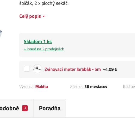
špičák, 2 x plochý sekáč.
Celý popis
Skladom 1 ks
+ ihned na 2 prodejnách
Zvinovací meter Jarabák - 5m
+4,09 €
Výrobca:
Makita
Záruka:
36 mesiacov
Kód to
odobné
Poradňa
3