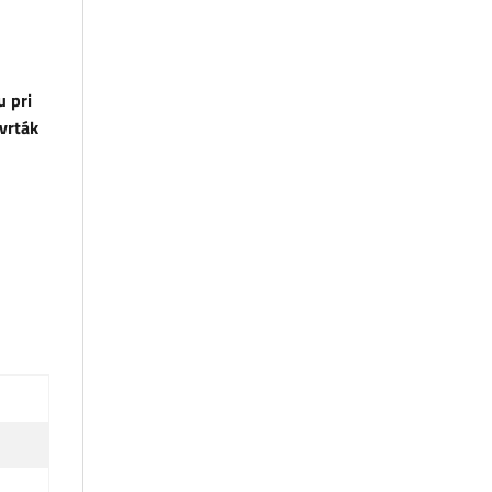
u pri
 vrták