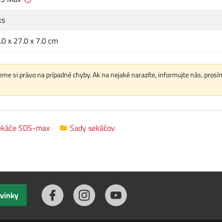
ks
.0 x 27.0 x 7.0 cm
me si právo na prípadné chyby. Ak na nejaké narazíte, informujte nás, prosí
ekáče SDS-max
Sady sekáčov
ovinky