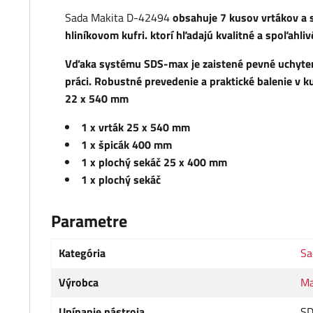
Sada Makita D-42494
obsahuje 7 kusov vrtákov a 
hliníkovom kufri. ktorí hľadajú kvalitné a spoľahli
Vďaka systému
SDS-max je zaistené pevné uchyteni
práci
. Robustné prevedenie a praktické balenie v k
22 x 540 mm
1 x vrták 25 x 540 mm
1 x špicák 400 mm
1 x plochý sekáč 25 x 400 mm
1 x plochý sekáč
Parametre
Kategória
Sa
Výrobca
Ma
Upínanie nástroja
SD