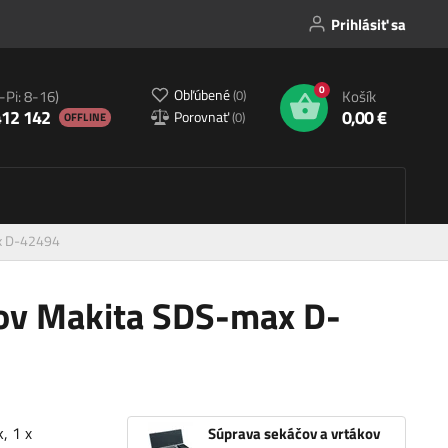
Prihlásiť sa
0
Obľúbené
(
0
)
-Pi: 8-16)
Košík
412 142
0,00 €
Porovnať
(
0
)
OFFLINE
ax D-42494
kov Makita SDS-max D-
, 1 x
Súprava sekáčov a vrtákov