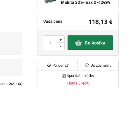
Makita SDS-max D-42494
118,13 €
Vaša cena
+
Do košíka
-
Porovnať
Do zoznamu
Spočítat splátky
Home Credit
varu:
P65168