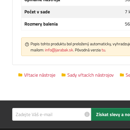
Počet v sade
7 
Rozmery balenia
56
Popis tohto produktu bol preložený automaticky, vyhradzuje
mailom:
info@jarabak.sk
. Pôvodná verzia
tu
.
Vŕtacie nástroje
Sady vŕtacích nástrojov
S
i
Získat slevy a n