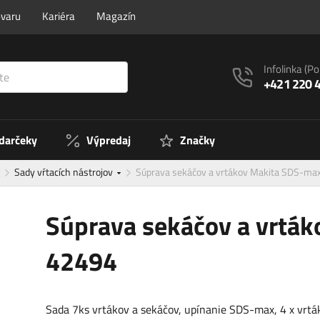
ovaru
Kariéra
Magazín
Infolinka
(Po
+421 220 
 darčeky
Výpredaj
Značky
Sady vŕtacích nástrojov
Súprava sekáčov a vrtákov Makita SDS-m
Súprava sekáčov a vrtá
42494
Sada 7ks vrtákov a sekáčov, upínanie SDS-max, 4 x vrták