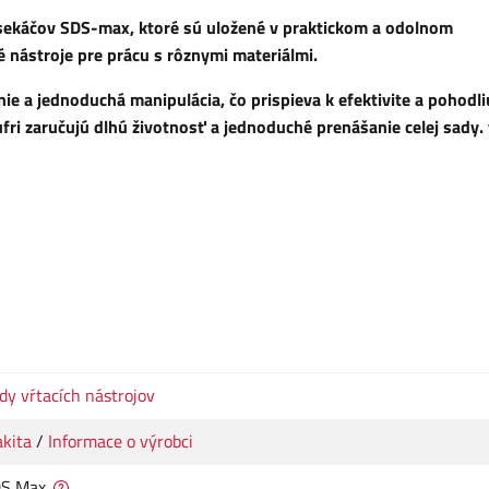
sekáčov SDS-max, ktoré sú uložené v praktickom a odolnom
vé nástroje pre prácu s rôznymi materiálmi.
e a jednoduchá manipulácia, čo prispieva k efektivite a pohodli
ufri zaručujú dlhú životnosť a jednoduché prenášanie celej sady.
dy vŕtacích nástrojov
kita
/
Informace o výrobci
S Max