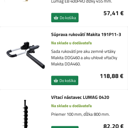
Lumag EB 400PRO dĺžky 455 mm.
57,41 €
Do košíka
Súprava rukovätí Makita 191P11-3
Na sklade u dodávateľa
Sada rukovätí pre aku zemné vrtáky
Makita DDG460 a aku uhlové vŕtačky
Makita DDA460.
118,88 €
Do košíka
Vŕtací nástavec LUMAG 0420
Na sklade u dodávateľa
Priemer 100 mm, dĺžka 800 mm.
82,20 €