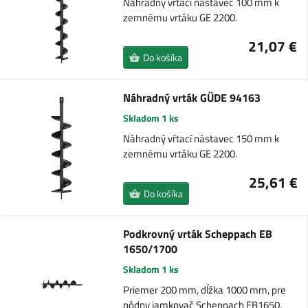
Náhradný vŕtací nástavec 100 mm k
zemnému vrtáku GE 2200.
21,07 €
Do košíka
Náhradný vrták GÜDE 94163
Skladom 1 ks
Náhradný vŕtací nástavec 150 mm k
zemnému vrtáku GE 2200.
25,61 €
Do košíka
Podkrovný vrták Scheppach EB
1650/1700
Skladom 1 ks
Priemer 200 mm, dĺžka 1000 mm, pre
pôdny jamkovač Scheppach EB1650,