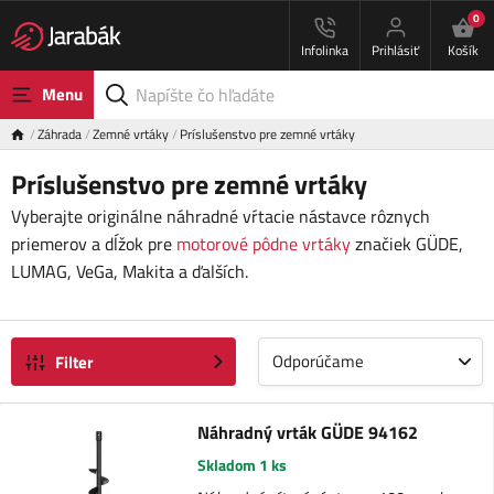
0
Infolinka
Prihlásiť
Košík
Menu
Záhrada
Zemné vrtáky
Príslušenstvo pre zemné vrtáky
Príslušenstvo pre zemné vrtáky
Vyberajte originálne náhradné vŕtacie nástavce rôznych
priemerov a dĺžok pre
motorové pôdne vrtáky
značiek GÜDE,
LUMAG, VeGa, Makita
a ďalších.
Odporúčame
Filter
Náhradný vrták GÜDE 94162
Skladom 1 ks