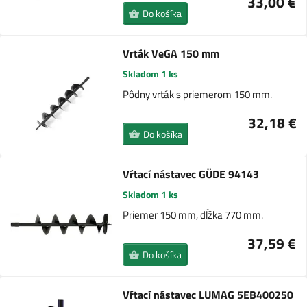
33,00 €
Do košíka
Vrták VeGA 150 mm
Skladom 1 ks
Pôdny vrták s priemerom 150 mm.
32,18 €
Do košíka
Vŕtací nástavec GÜDE 94143
Skladom 1 ks
Priemer 150 mm, dĺžka 770 mm.
37,59 €
Do košíka
Vŕtací nástavec LUMAG 5EB400250