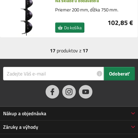
Na sklade u dodávateľa
Priemer 200 mm, dĺžka 750 mm.
102,85 €
Do košíka
17
produktov z
17
i
Odoberať
Nákup a objednávka
Obchodné podmienky
Záruky a výhody
Doprava a platba