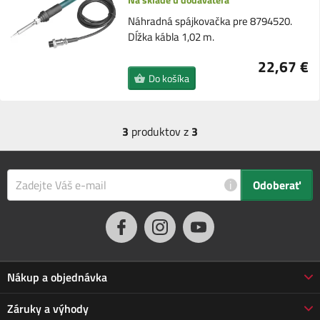
Náhradná spájkovačka pre 8794520.
Dĺžka kábla 1,02 m.
22,67 €
Do košíka
3
produktov z
3
i
Odoberať
Nákup a objednávka
Obchodné podmienky
Záruky a výhody