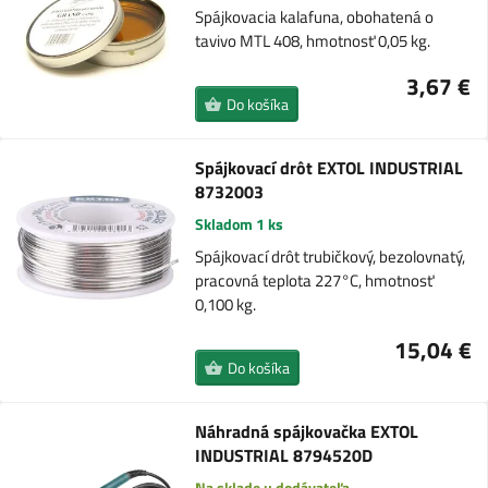
Spájkovacia kalafuna, obohatená o
tavivo MTL 408, hmotnosť 0,05 kg.
3,67 €
Do košíka
Spájkovací drôt EXTOL INDUSTRIAL
8732003
Skladom 1 ks
Spájkovací drôt trubičkový, bezolovnatý,
pracovná teplota 227°C, hmotnosť
0,100 kg.
15,04 €
Do košíka
Náhradná spájkovačka EXTOL
INDUSTRIAL 8794520D
Na sklade u dodávateľa