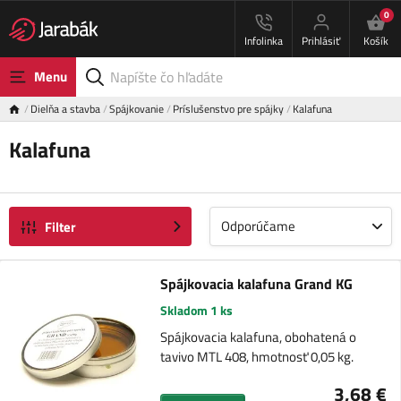
0
Infolinka
Prihlásiť
Košík
Menu
Dielňa a stavba
Spájkovanie
Príslušenstvo pre spájky
Kalafuna
Kalafuna
Odporúčame
Filter
Spájkovacia kalafuna Grand KG
Skladom 1 ks
Spájkovacia kalafuna, obohatená o
tavivo MTL 408, hmotnosť 0,05 kg.
3,68 €