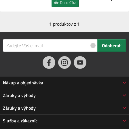
Do košíka
1
produktov z
1
i
Odoberať
Nákup a objednávka
Obchodné podmienky
Záruky a výhody
Doprava a platba
Reklamácia
Záruky a výhody
Predĺžená záruka
Vrátenie tovaru
Prečo nakupovať u nás
Služby a zákazníci
Poškodená zásielka
3-ročná záruka Jarabák