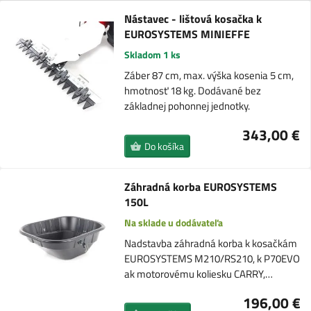
Nástavec - lištová kosačka k
EUROSYSTEMS MINIEFFE
Skladom 1 ks
Záber 87 cm, max. výška kosenia 5 cm,
hmotnosť 18 kg. Dodávané bez
základnej pohonnej jednotky.
343,00 €
Do košíka
Záhradná korba EUROSYSTEMS
150L
Na sklade u dodávateľa
Nadstavba záhradná korba k kosačkám
EUROSYSTEMS M210/RS210, k P70EVO
ak motorovému koliesku CARRY,…
196,00 €