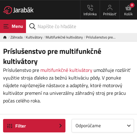
0
Infolinka
Prihlásiť
Košík
Menu
Záhrada
Kultivátory
Multifunkčné kultivátory
Príslušenstvo pre…
Príslušenstvo pre multifunkčné
kultivátory
Príslušenstvo pre
multifunkčné kultivátory
umožňuje rozšíriť
využitie stroja ďaleko za bežnú kultiváciu pôdy. V ponuke
nájdete najrôznejšie nástavce a adaptéry, ktoré motorový
kultivátor premení na univerzálny záhradný stroj pre prácu
počas celého roka.
Odporúčame
Filter