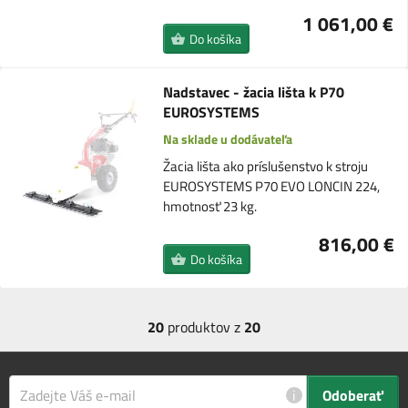
1 061,00 €
Do košíka
Nadstavec - žacia lišta k P70
EUROSYSTEMS
Na sklade u dodávateľa
Žacia lišta ako príslušenstvo k stroju
EUROSYSTEMS P70 EVO LONCIN 224,
hmotnosť 23 kg.
816,00 €
Do košíka
20
produktov z
20
i
Odoberať