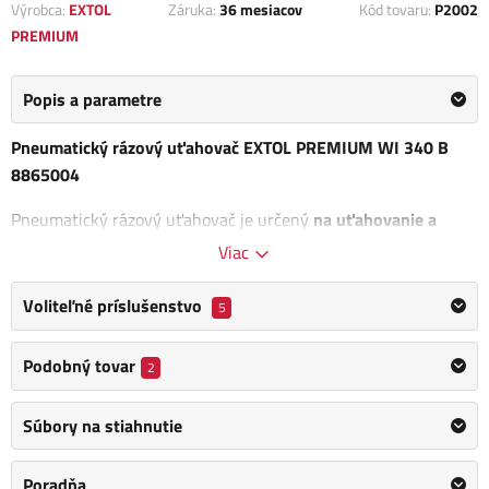
Výrobca:
EXTOL
Záruka:
36 mesiacov
Kód tovaru:
P2002
PREMIUM
Popis a parametre
Pneumatický rázový uťahovač EXTOL PREMIUM WI 340 B
8865004
Pneumatický rázový uťahovač je určený
na uťahovanie a
povoľovanie závitových spojov
napr. je regulátor
Viac
uťahovacieho momentu. Prednosťou pneumatického
uťahovača je rýchlosť vykonanej práce.
Voliteľné príslušenstvo
5
Unášač: 1/2" (12mm)
Podobný tovar
2
Otáčky bez zaťaženia: 7400/min
Spotreba vzduchu: 113l/min
Súbory na stiahnutie
Pneumatický rázový uťahovač EXTOL PREMIUM WI 340
B
Poradňa