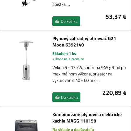
poistka,…
53,37 €
Do košíka
Plynový záhradný ohrievač G21
Moon 6392140
Skladom 1 ks
+ ihned na 1 prodejně
Výkon 5 - 13 kW, spotreba 945 g/hod pri
maximálnom výkone, priestor na
vykurovanie 40 - 60 m2,…
220,89 €
Do košíka
Kombinované plynové a elektrické
kachle MAGG 110158
Na sklade u dodávateľa