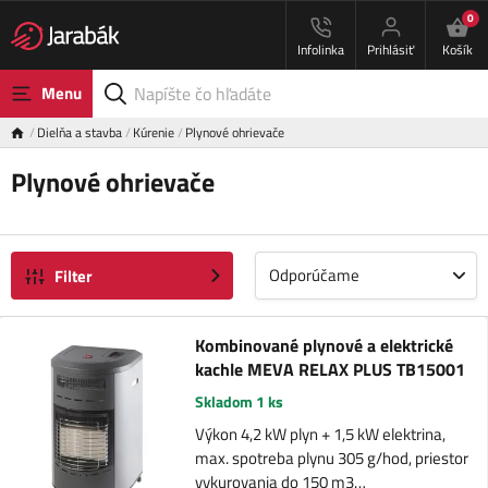
0
Infolinka
Prihlásiť
Košík
Menu
Dielňa a stavba
Kúrenie
Plynové ohrievače
Plynové ohrievače
Odporúčame
Filter
Kombinované plynové a elektrické
kachle MEVA RELAX PLUS TB15001
Skladom 1 ks
Výkon 4,2 kW plyn + 1,5 kW elektrina,
max. spotreba plynu 305 g/hod, priestor
vykurovania do 150 m3…