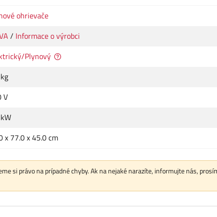
nové ohrievače
VA
/
Informace o výrobci
ktrický/Plynový
 kg
 V
 kW
0 x 77.0 x 45.0 cm
me si právo na prípadné chyby. Ak na nejaké narazíte, informujte nás, prosí