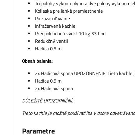
Tri polohy výkonu plynu a dve polohy výkonu ele
Kolieska pre ľahké premiestnenie
Piezozapaľovanie
Infračervené kachle
Predpokladaná výdrž 10 kg 33 hod.
Redukčný ventil
Hadica 0.5 m
Obsah balenia:
2x Hadicová spona UPOZORNENIE: Tieto kachle je
Hadice 0.5 m
2x Hadicová spona
DŮLEŽITÉ UPOZORNĚNÍ:
Tieto kachle je možné používať iba v dobre odvetrávano
Parametre