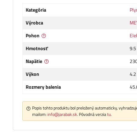
Kategória
Ply
Výrobca
ME
Pohon
Ele
Hmotnosť
9.5
Napätie
230
Výkon
4.2
Rozmery balenia
45.
Popis tohto produktu bol preložený automaticky, vyhradzuje
mailom:
info@jarabak.sk
. Pôvodná verzia
tu
.