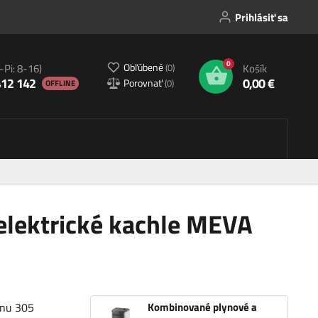
Prihlásiť sa
0
Obľúbené
(
0
)
-Pi: 8-16)
Košík
412 142
0,00 €
Porovnať
(
0
)
OFFLINE
elektrické kachle MEVA
ynu 305
Kombinované plynové a