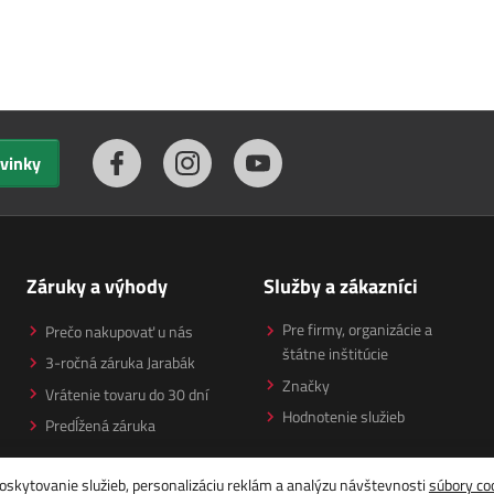
ovinky
Záruky a výhody
Služby a zákazníci
Pre firmy, organizácie a
Prečo nakupovať u nás
štátne inštitúcie
3-ročná záruka Jarabák
Značky
Vrátenie tovaru do 30 dní
Hodnotenie služieb
Predĺžená záruka
oskytovanie služieb, personalizáciu reklám a analýzu návštevnosti
súbory co