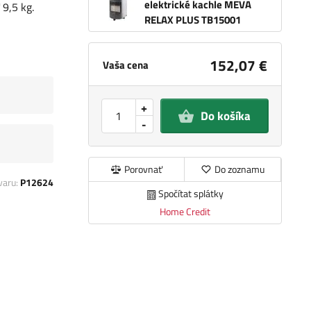
elektrické kachle MEVA
 9,5 kg.
RELAX PLUS TB15001
152,07 €
Vaša cena
+
Do košíka
-
Porovnať
Do zoznamu
varu:
P12624
Spočítat splátky
Home Credit