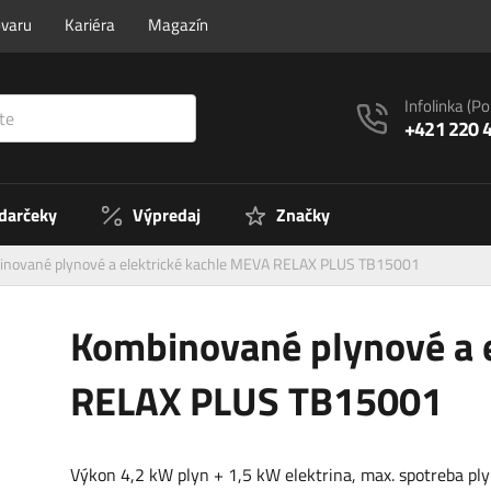
ovaru
Kariéra
Magazín
Infolinka
(Po
+421 220 
 darčeky
Výpredaj
Značky
nované plynové a elektrické kachle MEVA RELAX PLUS TB15001
Kombinované plynové a 
RELAX PLUS TB15001
Výkon 4,2 kW plyn + 1,5 kW elektrina, max. spotreba pl