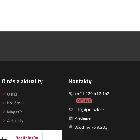
O nás a aktuality
Kontakty
+421 220 412 142
O nás
OFFLINE
Kariéra
info@jarabak.sk
Magazín
Predajne
Aktuality
Všechny kontakty
okie
.
Nesúhlasím