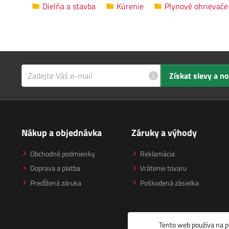
Dielňa a stavba
Kúrenie
Plynové ohrievače
i
Získat slevy a n
Nákup a objednávka
Záruky a výhody
Obchodné podmienky
Reklamácia
Doprava a platba
Vrátenie tovaru
Predĺžená záruka
Poškodená zásielka
Tento web používa na p