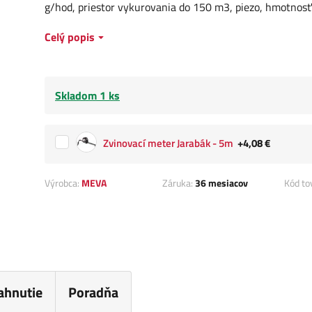
g/hod, priestor vykurovania do 150 m3, piezo, hmotnosť
Celý popis
Skladom 1 ks
Zvinovací meter Jarabák - 5m
+4,08 €
Výrobca:
MEVA
Záruka:
36 mesiacov
Kód to
iahnutie
Poradňa