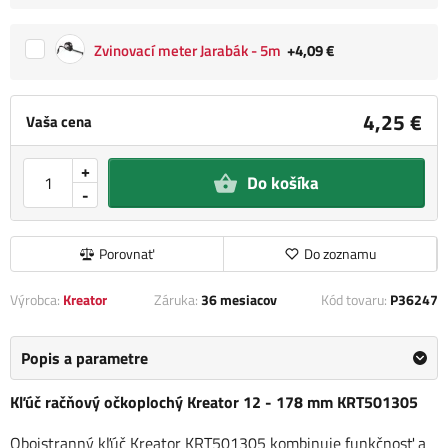
Zvinovací meter Jarabák - 5m
+4,09 €
4,25 €
Vaša cena
+
Do košíka
-
Porovnať
Do zoznamu
Výrobca:
Kreator
Záruka:
36 mesiacov
Kód tovaru:
P36247
Popis a parametre
Kľúč račňový očkoplochý Kreator 12 - 178 mm KRT501305
Obojstranný kľúč Kreator KRT501305 kombinuje funkčnosť a