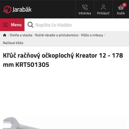
0
Infolinka
Prihlásiť
Košík
Menu
Dielňa a stavba
Ručné náradie a príslušenstvo
Kľúče a imbusy
Račňové kľúče
Kľúč račňový očkoplochý Kreator 12 - 178
mm KRT501305