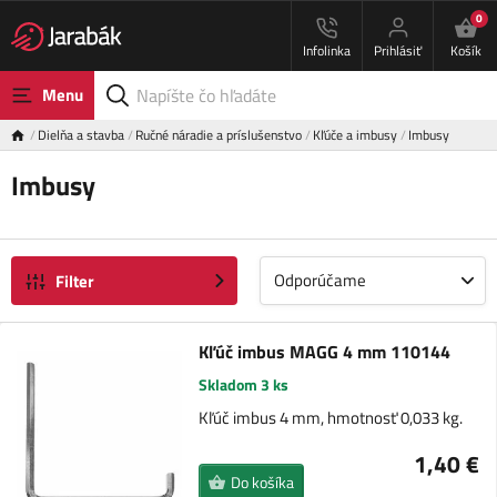
0
Infolinka
Prihlásiť
Košík
Menu
Dielňa a stavba
Ručné náradie a príslušenstvo
Kľúče a imbusy
Imbusy
Imbusy
Odporúčame
Filter
Kľúč imbus MAGG 4 mm 110144
Skladom 3 ks
Kľúč imbus 4 mm, hmotnosť 0,033 kg.
1,40 €
Do košíka