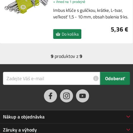
+ ihned na 1 prodejně
Imbus kľúče s guličkou, krátke, L-tvar,
veľkosť 1,5 - 10 mm, obsah balenia 9 ks.
5,36 €
Do košíka
9
produktov z
9
i
Odoberať
Nákup a objednávka
Obchodné podmienky
Záruky a výhody