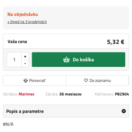
Na objednávku
+ ihned na 3 prodejnách
5,32 €
Vaša cena
+
Do košíka
-
Porovnať
Do zoznamu
Výrobca:
Marimex
Záruka:
36 mesiacov
Kód tovaru:
P82904
Popis a parametre
#N/A