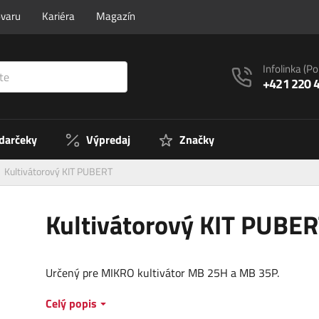
ovaru
Kariéra
Magazín
Infolinka
(Po
+421 220 
 darčeky
Výpredaj
Značky
Kultivátorový KIT PUBERT
Kultivátorový KIT PUBE
Určený pre MIKRO kultivátor MB 25H a MB 35P.
Celý popis