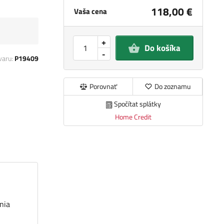
118,00 €
Vaša cena
+
Do košíka
-
varu:
P19409
Porovnať
Do zoznamu
Spočítat splátky
Home Credit
nia