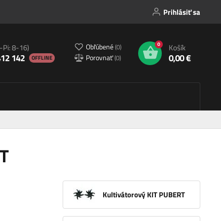
Prihlásiť sa
0
Obľúbené
(
0
)
-Pi: 8-16)
Košík
412 142
0,00 €
Porovnať
(
0
)
OFFLINE
RT
Kultivátorový KIT PUBERT