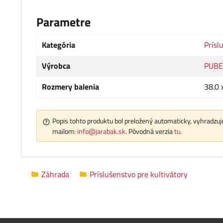
Parametre
Kategória
Prísl
Výrobca
PUBE
Rozmery balenia
38.0 
Popis tohto produktu bol preložený automaticky, vyhradzuje
mailom:
info@jarabak.sk
. Pôvodná verzia
tu
.
Záhrada
Príslušenstvo pre kultivátory