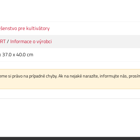
ušenstvo pre kultivátory
RT
/
Informace o výrobci
x 37.0 x 40.0 cm
me si právo na prípadné chyby. Ak na nejaké narazíte, informujte nás, prosí