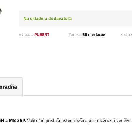
Na sklade u dodávateľa
Výrobca:
PUBERT
Záruka:
36 mesiacov
Kód to
oradňa
5H a MB 35P
. Voliteľné príslušenstvo rozširujúce možnosti využíva