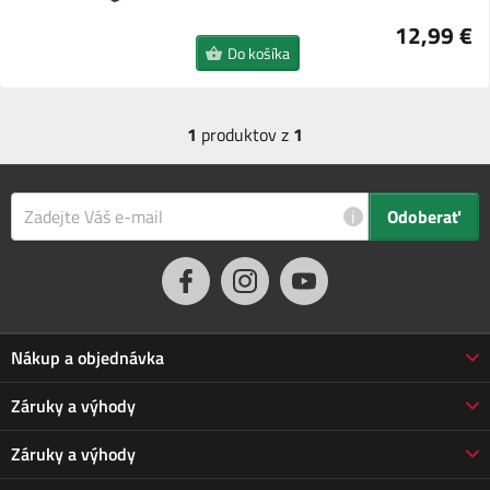
12,99 €
Do košíka
1
produktov z
1
i
Odoberať
Nákup a objednávka
Obchodné podmienky
Záruky a výhody
Doprava a platba
Reklamácia
Záruky a výhody
Predĺžená záruka
Vrátenie tovaru