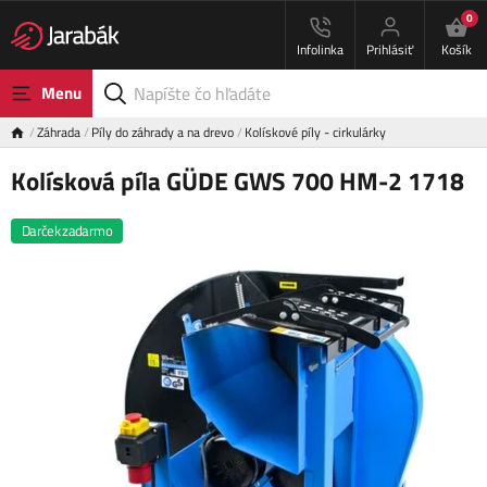
0
Infolinka
Prihlásiť
Košík
Menu
Záhrada
Píly do záhrady a na drevo
Kolískové píly - cirkulárky
Kolísková píla GÜDE GWS 700 HM-2 1718
Darček zadarmo