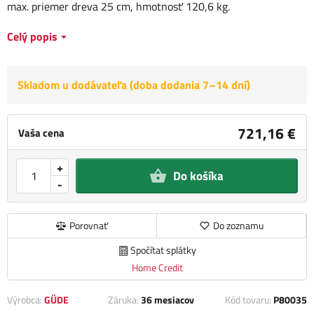
max. priemer dreva 25 cm, hmotnosť 120,6 kg.
Celý popis
Skladom u dodávateľa (doba dodania 7–14 dní)
721,16 €
Vaša cena
+
Do košíka
-
Porovnať
Do zoznamu
Spočítat splátky
Home Credit
Výrobca:
GÜDE
Záruka:
36 mesiacov
Kód tovaru:
P80035