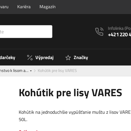
ovaru
Kariéra
Magazín
Infolinka
(Po
+421 220 
 darčeky
Výpredaj
Značky
enstvo k lisom a…
Kohútik pre lisy VARES
Kohútik pre lisy VARES
Kohútik na jednoduchšie vypúšťanie muštu z lisov VARE
50L.