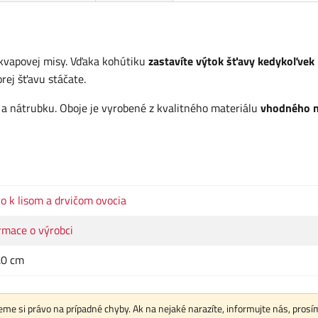
dkvapovej misy. Vďaka kohútiku
zastavíte výtok šťavy kedykoľvek
rej šťavu stáčate.
u a nátrubku. Oboje je vyrobené z kvalitného materiálu
vhodného n
o k lisom a drvičom ovocia
rmace o výrobci
0.0 cm
me si právo na prípadné chyby. Ak na nejaké narazíte, informujte nás, prosí