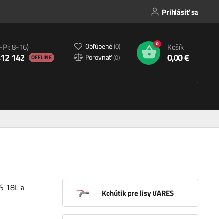
Prihlásiť sa
0
Obľúbené
(
0
)
-Pi: 8-16)
Košík
412 142
0,00 €
Porovnať
(
0
)
OFFLINE
S 18L a
Kohútik pre lisy VARES