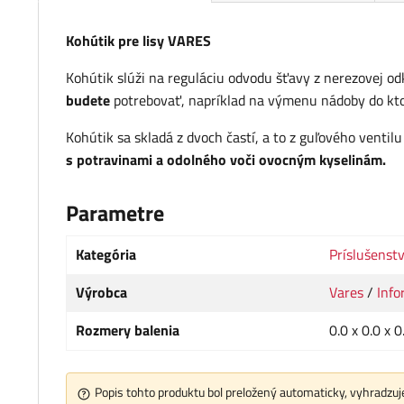
Kohútik pre lisy VARES
Kohútik slúži na reguláciu odvodu šťavy z nerezovej o
budete
potrebovať, napríklad na výmenu nádoby do kto
Kohútik sa skladá z dvoch častí, a to z guľového ventil
s potravinami a odolného voči ovocným kyselinám.
Parametre
Kategória
Príslušenstv
Výrobca
Vares
/
Info
Rozmery balenia
0.0 x 0.0 x 
Popis tohto produktu bol preložený automaticky, vyhradzuje