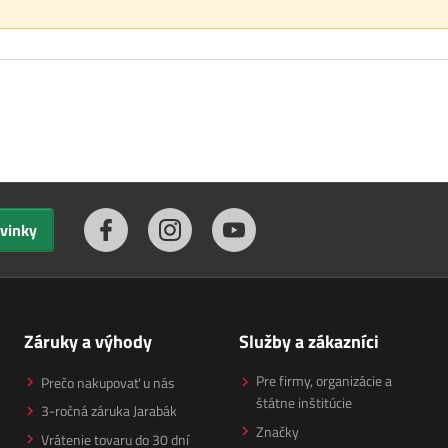
ovinky
Záruky a výhody
Služby a zákazníci
Pre firmy, organizácie a
Prečo nakupovať u nás
štátne inštitúcie
3-ročná záruka Jarabák
Značky
Vrátenie tovaru do 30 dní