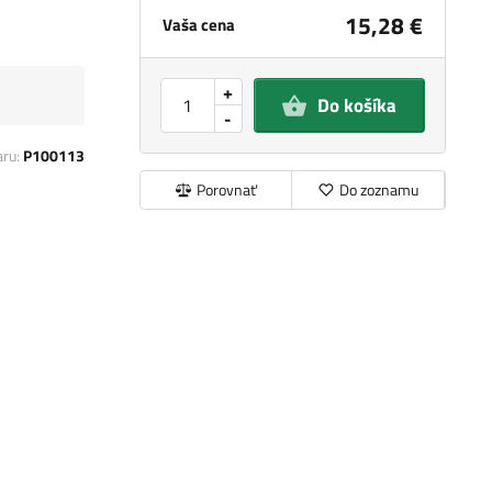
15,28 €
Vaša cena
+
Do košíka
-
aru:
P100113
Porovnať
Do zoznamu