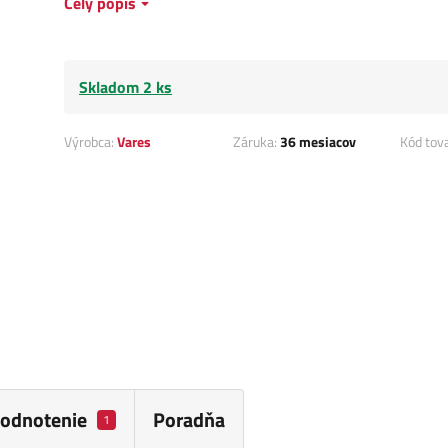
Celý popis
Skladom 2 ks
Výrobca:
Vares
Záruka:
36 mesiacov
Kód tov
odnotenie
Poradňa
1