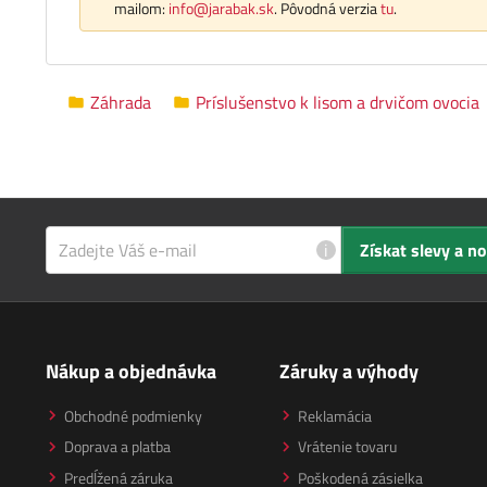
mailom:
info@jarabak.sk
. Pôvodná verzia
tu
.
Záhrada
Príslušenstvo k lisom a drvičom ovocia
i
Získat slevy a n
Nákup a objednávka
Záruky a výhody
Obchodné podmienky
Reklamácia
Doprava a platba
Vrátenie tovaru
Predĺžená záruka
Poškodená zásielka