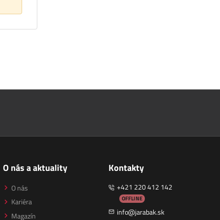
O nás a aktuality
Kontakty
+421 220 412 142
O nás
OFFLINE
Kariéra
info@jarabak.sk
Magazín