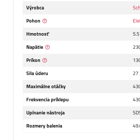
Výrobca
Sc
Pohon
Ele
Hmotnosť
5.5
Napätie
23
Príkon
13
Sila úderu
27 
Maximálne otáčky
430
Frekvencia príklepu
43
Upínanie nástroja
SD
Rozmery balenia
49.