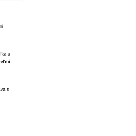
mi
íka a
veľmi
áva s