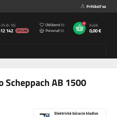
Prihlásiť sa
0
Obľúbené
(
0
)
-Pi: 8-16)
Košík
412 142
0,00 €
Porovnať
(
0
)
OFFLINE
ivo Scheppach AB 1500
,
Elektrické búracie kladivo