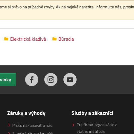
me si právo na prípadné chyby. Ak na nejaké narazíte, informujte nás, prosí
Elektrická kladivá
Búracia
ovinky
Záruky a výhody
Služby a zákazníci
Pre firmy, organizácie a
Prečo nakupovať u nás
štátne inštitúcie
3-ročná záruka Jarabák