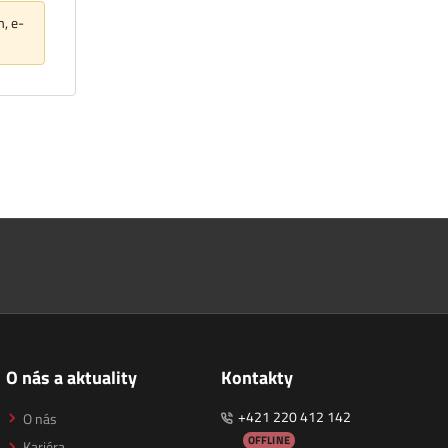
m, e-
O nás a aktuality
Kontakty
+421 220 412 142
O nás
OFFLINE
Kariéra