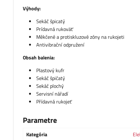
Výhody:
Sekáč špicatý
Prídavná rukoväť
Měkčené a protiskluzové zóny na rukojeti
Antivibrační odpružení
Obsah balenia:
Plastový kufr
Sekáč špičatý
Sekáč plochý
Servisní nářadí
Přídavná rukojeť
Parametre
Kategória
Ele