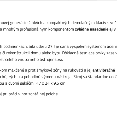
novej generácie ľahkých a kompaktných demolačných kladív s veľ
vďaka mnohým profesionálnym komponentom
zvládne nasadenie aj v
ných podmienkach. Sila úderu 27 J je daná vyspelým systémom údern
be či rekonštrukcii domu alebo bytu. Dôkladné tesniace prvky zase
sť celého vnútorného ústrojenstva.
vkom mäkčené a protišmykové zóny na rukoväti a jej
antivibračné
chú, rýchlu a pohodlnú výmenu nástroja. Stroj sa štandardne dod
u a dvomi sekáčmi. 47 x 24 x 9.5 cm
 pri práci v horizontálnej polohe.