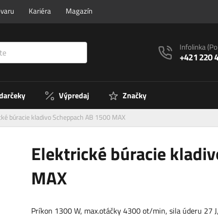
ovaru
Kariéra
Magazín
Infolinka
(Po
+421 220 
 darčeky
Výpredaj
Značky
ické búracie kladivo Scheppach AB 1500 MAX
Elektrické búracie klad
MAX
Príkon 1300 W, max.otáčky 4300 ot/min, sila úderu 27 J