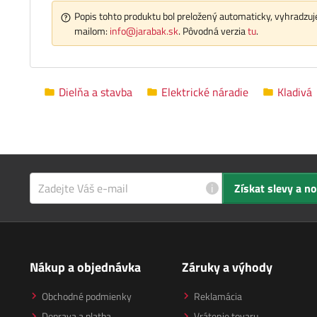
Popis tohto produktu bol preložený automaticky, vyhradzuje
mailom:
info@jarabak.sk
. Pôvodná verzia
tu
.
Dielňa a stavba
Elektrické náradie
Kladivá
i
Získat slevy a n
Nákup a objednávka
Záruky a výhody
Obchodné podmienky
Reklamácia
Doprava a platba
Vrátenie tovaru