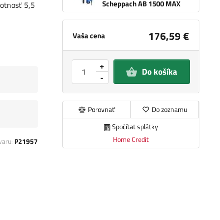
Scheppach AB 1500 MAX
otnosť 5,5
176,59 €
Vaša cena
+
Do košíka
-
Porovnať
Do zoznamu
Spočítat splátky
Home Credit
varu:
P21957