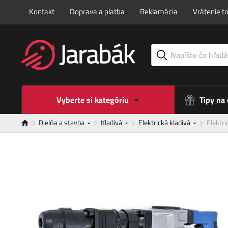
Kontakt
Doprava a platba
Reklamácia
Vrátenie t
Vyberte si kategóriu
Tipy na
Dielňa a stavba
Kladivá
Elektrická kladivá
Elektr