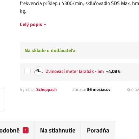
frekvencia príklepu 4300/min, skľučovadlo SDS Max, hm
kg.
Celý popis
Na sklade u dodávateľa
Zvinovací meter Jarabák - 5m
+4,08 €
Výrobca:
Scheppach
Záruka:
36 mesiacov
Kód to
odobné
Na stiahnutie
Poradňa
1