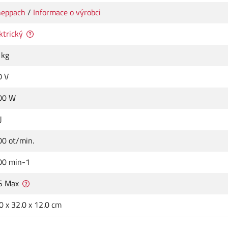
heppach
/
Informace o výrobci
ktrický
 kg
0 V
00 W
J
0 ot/min.
00 min-1
S Max
0 x 32.0 x 12.0 cm