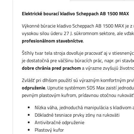
Elektrické bourací kladivo Scheppach AB 1500 MAX
Výkonné búracie kladivo Scheppach AB 1500 MAX je z 
vysokou silou úderu 27 J. súkromnom sektore, ale 
profesionálnom stavebníctve
.
Štíhly tvar tela stroja dovoľuje pracovať aj v stiesne
je dostatočná pre väčšinu búracích prác, napr. pri stav
dobre chránia pred prachom
a výrazne zvyšujú životno
Zvlášť pri dlhšom použití sú výrazným komfortným pr
odpruženie
. Upnutie systémom SDS Max zaistí jednodu
pevným plastovým kufrom, prídavnou otočnou rukoväťo
Nízka váha, jednoduchá manipulácia s kladivom aj
Dôkladné tesniace prvky zóny na rukoväti
Antivibračné odpruženie
Plastový kufor