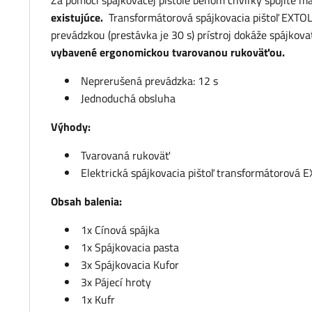
Za pomoci spájkovacej pištole behom chvíľky spojíte ma
existujúce.
Transformátorová spájkovacia pištoľ EXTO
prevádzkou (prestávka je 30 s) prístroj dokáže spájkov
vybavené ergonomickou tvarovanou rukoväťou.
Neprerušená prevádzka: 12 s
Jednoduchá obsluha
Výhody:
Tvarovaná rukoväť
Elektrická spájkovacia pištoľ transformátorová
Obsah balenia:
1x Cínová spájka
1x Spájkovacia pasta
3x Spájkovacia Kufor
3x Pájecí hroty
1x Kufr