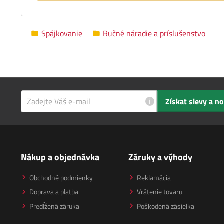
Spájkovanie
Ručné náradie a príslušenstvo
i
Získat slevy a n
Nákup a objednávka
Záruky a výhody
Obchodné podmienky
Reklamácia
Doprava a platba
Vrátenie tovaru
Predĺžená záruka
Poškodená zásielka