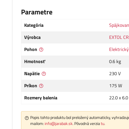
Parametre
Kategória
Spájkovan
Výrobca
EXTOL CR
Pohon
Elektrický
Hmotnosť
0.6 kg
Napätie
230 V
Príkon
175 W
Rozmery balenia
22.0 x 6.0
Popis tohto produktu bol preložený automaticky, vyhradzuje
mailom:
info@jarabak.sk
. Pôvodná verzia
tu
.