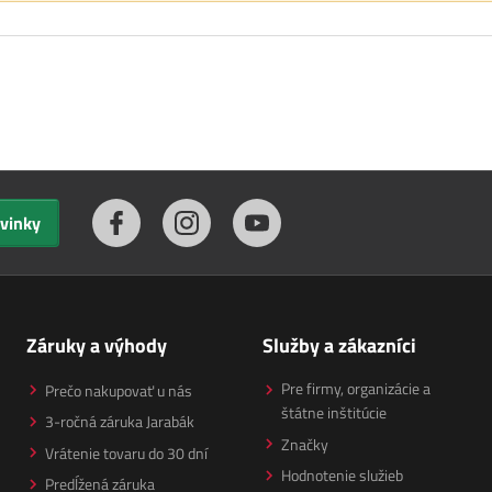
ovinky
Záruky a výhody
Služby a zákazníci
Pre firmy, organizácie a
Prečo nakupovať u nás
štátne inštitúcie
3-ročná záruka Jarabák
Značky
Vrátenie tovaru do 30 dní
Hodnotenie služieb
Predĺžená záruka