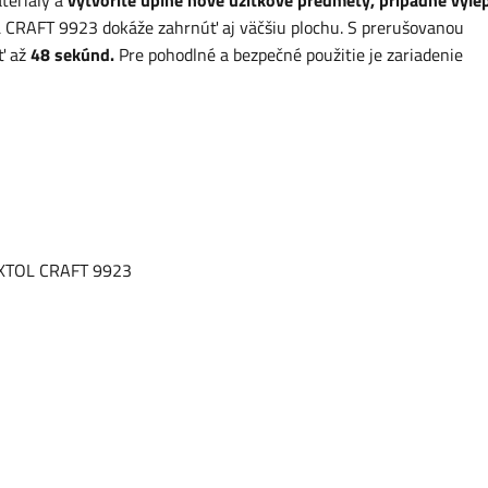
teriály a
vytvoríte úplne nové úžitkové predmety, prípadne vyle
L CRAFT 9923 dokáže zahrnúť aj väčšiu plochu. S prerušovanou
ať až
48 sekúnd.
Pre pohodlné a bezpečné použitie je zariadenie
 EXTOL CRAFT 9923