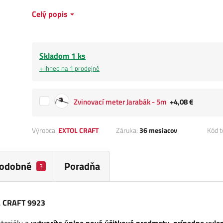
Celý popis
Skladom 1 ks
+ ihned na 1 prodejně
Zvinovací meter Jarabák - 5m
+4,08 €
Výrobca:
EXTOL CRAFT
Záruka:
36 mesiacov
Kód t
odobné
Poradňa
3
OL CRAFT 9923