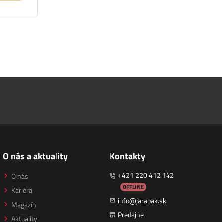
O nás a aktuality
Kontakty
+421 220 412 142
O nás
OFFLINE
Kariéra
info@jarabak.sk
Magazín
Predajne
Aktuality