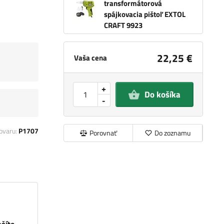
transformátorová
spájkovacia pištoľ EXTOL
CRAFT 9923
22,25 €
Vaša cena
+
Do košíka
-
ovaru:
P1707
Porovnať
Do zoznamu