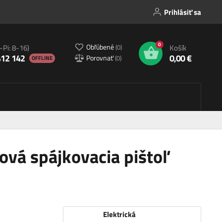
Prihlásiť sa
0
Obľúbené
(
0
)
-Pi: 8-16)
Košík
412 142
0,00 €
Porovnať
(
0
)
OFFLINE
ová spájkovacia pištoľ
Elektrická