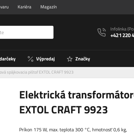
ovaru
Kariéra
Magazín
Infolinka
(Po
+421 220 
 darčeky
Výpredaj
Značky
rová spájkovacia pištoľ EXTOL CRAFT 9923
Elektrická transformátor
EXTOL CRAFT 9923
Príkon 175 W, max. teplota 300 °C, hmotnosť 0,6 kg,