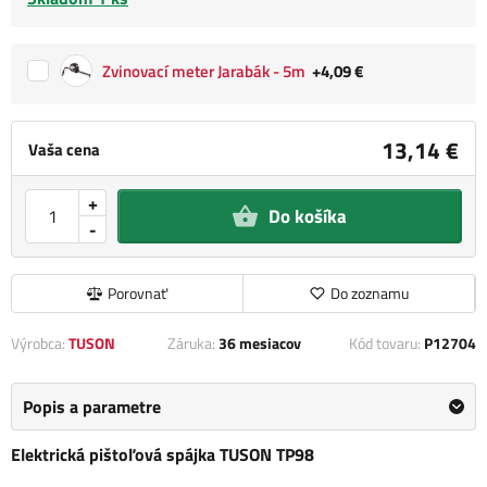
Zvinovací meter Jarabák - 5m
+4,09 €
13,14 €
Vaša cena
+
Do košíka
-
Porovnať
Do zoznamu
Výrobca:
TUSON
Záruka:
36 mesiacov
Kód tovaru:
P12704
Popis a parametre
Elektrická pištoľová spájka TUSON TP98