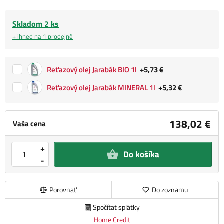
Skladom 2 ks
+ ihned na 1 prodejně
Reťazový olej Jarabák BIO 1l
+5,73 €
Reťazový olej Jarabák MINERAL 1l
+5,32 €
138,02 €
Vaša cena
+
Do košíka
-
Porovnať
Do zoznamu
Spočítat splátky
Home Credit