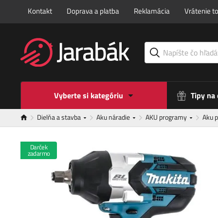
Kontakt
Doprava a platba
Reklamácia
Vrátenie t
Vyberte si kategóriu
Tipy na
Dielňa a stavba
Aku náradie
AKU programy
Aku 
Darček
zadarmo