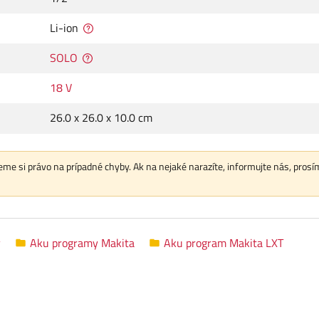
Li-ion
SOLO
18 V
26.0 x 26.0 x 10.0 cm
me si právo na prípadné chyby. Ak na nejaké narazíte, informujte nás, prosí
y
Aku programy Makita
Aku program Makita LXT