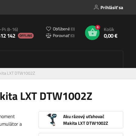
Prihlásiť sa
0
Obľúbené
(
0
)
-Pi: 8-16)
Košík
412 142
0,00 €
Porovnať
(
0
)
OFFLINE
akita LXT DTW1002Z
akita LXT DTW1002Z
 moment
Aku rázový uťahovač
Makita LXT DTW1002Z
umulátor a