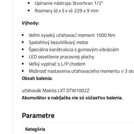
Upínanie nástroja: štvorhran 1/2''
Rozmery (d x š x v): 229 x 9 mm
Výhody:
Veľmi vysoký uťahovací moment 1000 Nm
Spolohlivý bezuhlíkový motor
Špeciálna konštrukcia s gumovým vibráciám
LED osvetlenie pracovnej plochy
Veľký vypínač s L/P chodom
Možnosť nastavenia uťahovacieho momentu v 3 st
Obsah balenia:
uťahovák Makita LXT DTW1002Z
Akumulátor a nabíjačka nie sú súčasťou balenia.
Parametre
Kategória