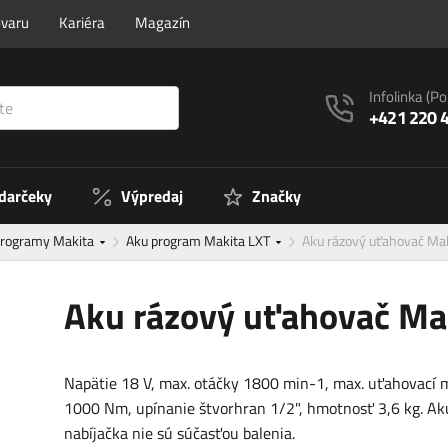
ovaru
Kariéra
Magazín
Infolinka
(Po
+421 220 
 darčeky
Výpredaj
Značky
programy Makita
Aku program Makita LXT
Aku rázový uťahovač M
Aku rázový uťahovač M
Napätie 18 V, max. otáčky 1800 min-1, max. uťahovací
1000 Nm, upínanie štvorhran 1/2", hmotnosť 3,6 kg. Ak
nabíjačka nie sú súčasťou balenia.