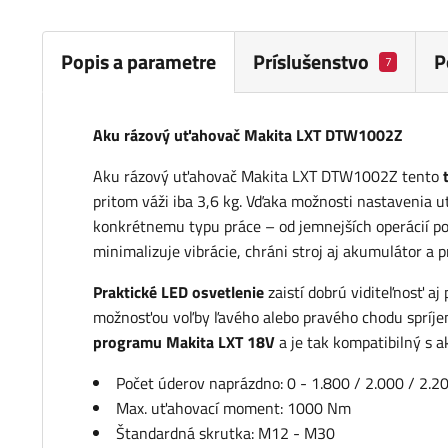
Popis a parametre
Príslušenstvo
P
7
Aku rázový uťahovač Makita LXT DTW1002Z
Aku rázový uťahovač Makita LXT DTW1002Z tento
pritom váži iba 3,6 kg. Vďaka možnosti nastavenia
konkrétnemu typu práce – od jemnejších operácií p
minimalizuje vibrácie, chráni stroj aj akumulátor a p
Praktické LED osvetlenie
zaistí dobrú viditeľnosť aj
možnosťou voľby ľavého alebo pravého chodu spríj
programu Makita LXT 18V
a je tak kompatibilný s 
Počet úderov naprázdno: 0 - 1.800 / 2.000 / 2.2
Max. uťahovací moment: 1000 Nm
Štandardná skrutka: M12 - M30