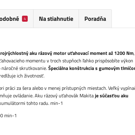
odobné
Na stiahnutie
Poradňa
4
trojrýchlostný aku rázový motor
uťahovací moment až 1200 Nm
,
 uťahovacieho momentu v troch stupňoch ľahko prispôsobíte výkon
o náročné skrutkovanie.
Špeciálna konštrukcia s gumovým tlmič
redlžuje ich životnosť.
 pri práci za šera alebo v menej prístupných miestach. Veľký vypína
emňuje ovládanie. Aku rázový uťahovák Makita
je súčasťou aku
akumulátormi tohto radu. min-1
00 min-1