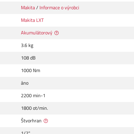
Makita
/
Informace o výrobci
Makita LXT
Akumulátorový
3.6 kg
108 dB
1000 Nm
áno
2200 min-1
1800 ot/min.
Štvorhran
1/2"