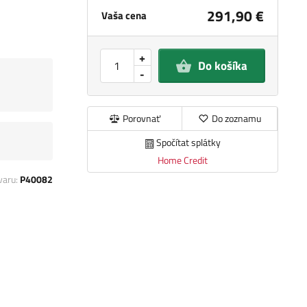
291,90 €
Vaša cena
+
Do košíka
-
Porovnať
Do zoznamu
Spočítat splátky
Home Credit
varu:
P40082