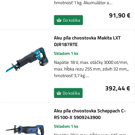
hmotnosť 1 kg. Akumulátor a…
91,90 €
Do košíka
Aku píla chvostovka Makita LXT
DJR187RTE
Skladom 1 ks
Napätie 18 V, max. otáčky 3000 ot/min,
max. hĺbka rezu 255 mm, zdvih 32 mm,,
hmotnosť 3,7 kg.…
392,44 €
Do košíka
Aku píla chvostovka Scheppach C-
RS100-X 5909243900
Skladom 1 ks