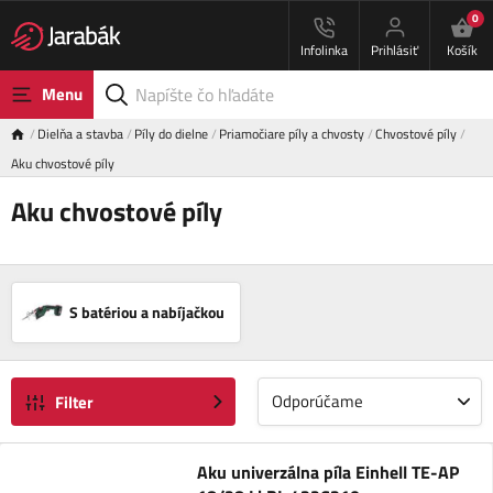
0
Infolinka
Prihlásiť
Košík
Menu
Dielňa a stavba
Píly do dielne
Priamočiare píly a chvosty
Chvostové píly
Aku chvostové píly
Aku chvostové píly
S batériou a nabíjačkou
Odporúčame
Filter
Aku univerzálna píla Einhell TE-AP