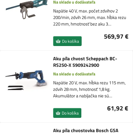
Na sklade u dodávateľa
Napätie 40 V, max. počet zdvihov 2
200/min, zdvih 26 mm, max. hĺbka rezu
220 mm, hmotnosť bez aku 3…
569,97 €
Do košíka
Aku píla chvost Scheppach BC-
RS250-X 5909242900
Na sklade u dodávateľa
Napätie 20 V, max. hĺbka rezu 115 mm,
zdvih 28 mm, hmotnosť 1,8 kg.
Akumulátor a nabíjačka nie sú…
61,92 €
Do košíka
Aku píla chvostovka Bosch GSA