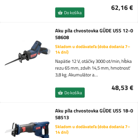
62,16 €
Do košíka
Aku píla chvostovka GÜDE USS 12-0
58608
Skladom u dodávateľa (doba dodania 7–
14 dní)
Napätie 12 V, otáčky 3000 ot/min, hĺbka
rezu 65 mm, zdvih 14,5 mm, hmotnosť
3,8 kg. Akumulátor a…
48,53 €
Do košíka
Aku píla chvostovka GÜDE USS 18-0
58513
Skladom u dodávateľa (doba dodania 7–
14 dní)