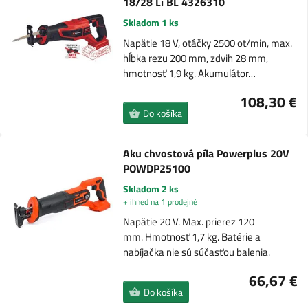
18/28 Li BL 4326310
Skladom 1 ks
Napätie 18 V, otáčky 2500 ot/min, max.
hĺbka rezu 200 mm, zdvih 28 mm,
hmotnosť 1,9 kg. Akumulátor…
108,30 €
Do košíka
Aku chvostová píla Powerplus 20V
POWDP25100
Skladom 2 ks
+ ihned na 1 prodejně
Napätie 20 V. Max. prierez 120
mm. Hmotnosť 1,7 kg. Batérie a
nabíjačka nie sú súčasťou balenia.
66,67 €
Do košíka