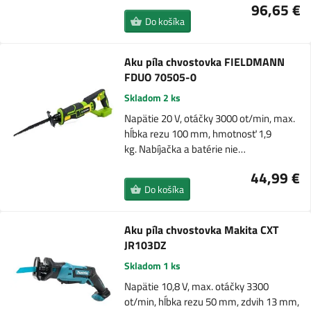
96,65 €
Do košíka
Aku píla chvostovka FIELDMANN
FDUO 70505-0
Skladom 2 ks
Napätie 20 V, otáčky 3000 ot/min, max.
hĺbka rezu 100 mm, hmotnosť 1,9
kg. Nabíjačka a batérie nie…
44,99 €
Do košíka
Aku píla chvostovka Makita CXT
JR103DZ
Skladom 1 ks
Napätie 10,8 V, max. otáčky 3300
ot/min, hĺbka rezu 50 mm, zdvih 13 mm,