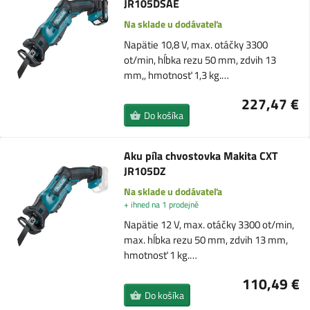
JR105DSAE
Na sklade u dodávateľa
Napätie 10,8 V, max. otáčky 3300
ot/min, hĺbka rezu 50 mm, zdvih 13
mm,, hmotnosť 1,3 kg.…
227,47 €
Do košíka
Aku píla chvostovka Makita CXT
JR105DZ
Na sklade u dodávateľa
+ ihned na 1 prodejně
Napätie 12 V, max. otáčky 3300 ot/min,
max. hĺbka rezu 50 mm, zdvih 13 mm,
hmotnosť 1 kg.…
110,49 €
Do košíka