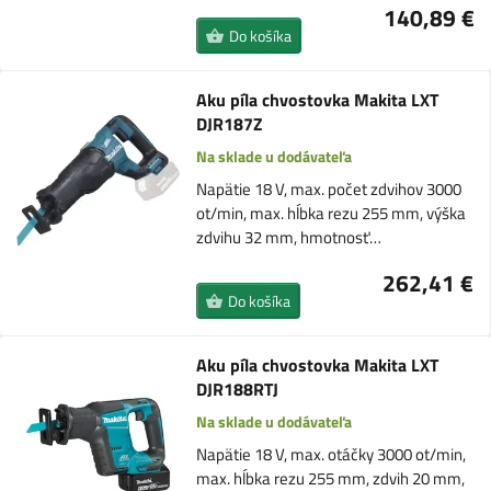
140,89 €
Do košíka
Aku píla chvostovka Makita LXT
DJR187Z
Na sklade u dodávateľa
Napätie 18 V, max. počet zdvihov 3000
ot/min, max. hĺbka rezu 255 mm, výška
zdvihu 32 mm, hmotnosť…
262,41 €
Do košíka
Aku píla chvostovka Makita LXT
DJR188RTJ
Na sklade u dodávateľa
Napätie 18 V, max. otáčky 3000 ot/min,
max. hĺbka rezu 255 mm, zdvih 20 mm,