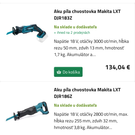
Aku píla chvostovka Makita LXT
DJR183Z
Na sklade u dodávateľa
+ ihned na 2 prodejnách
Napätie 18 V, otáčky 3000 ot/min, hĺbka
rezu 50 mm, zdvih 13 mm, hmotnosť
1,7 kg. Akumulátor a…
134,04 €
Do košíka
Aku píla chvostovka Makita LXT
DJR186Z
Na sklade u dodávateľa
Napätie 18 V, otáčky 2800 ot/min, max.
hĺbka rezu 255 mm, zdvih 32 mm,
hmotnosť 3,8 kg. Akumulátor…