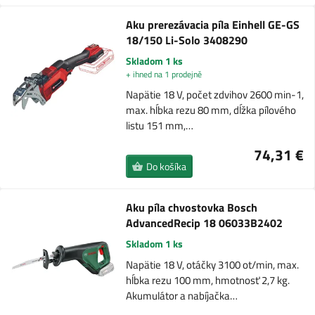
Aku prerezávacia píla Einhell GE-GS
18/150 Li-Solo 3408290
Skladom 1 ks
+ ihned na 1 prodejně
Napätie 18 V, počet zdvihov 2600 min-1,
max. hĺbka rezu 80 mm, dĺžka pílového
listu 151 mm,…
74,31 €
Do košíka
Aku píla chvostovka Bosch
AdvancedRecip 18 06033B2402
Skladom 1 ks
Napätie 18 V, otáčky 3100 ot/min, max.
hĺbka rezu 100 mm, hmotnosť 2,7 kg.
Akumulátor a nabíjačka…