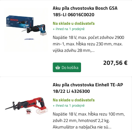
Aku píla chvostovka Bosch GSA
185-LI 06016C0020
Na sklade u dodávateľa
+ ihned na 1 prodejně
Napätie 18 V, max. počet zdvihov 2900
min-1, max. hĺbka rezu 230 mm, max.
výška zdvihu 28 mm,…
207,56 €
Do košíka
Aku píla chvostovka Einhell TE-AP
18/22 Li 4326300
Na sklade u dodávateľa
+ ihned na 1 prodejně
Napätie 18 V, max. hĺbka rezu 100 mm,
zdvih 22 mm, hmotnosť 2,2 kg.
Akumulátor a nabíjačka nie sú…