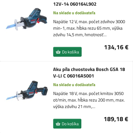
12V-14 060164L902
Na sklade u dodávateľa
Napätie 12 V, max. počet zdvihov 3000
min-1, max. hĺbka rezu 65 mm, výška
zdvihu 14,5 mm, hmotnosť…
134,16 €
Do košíka
Aku píla chvostovka Bosch GSA 18
V-LI C 06016A5001
Na sklade u dodávateľa
Napätie 18 V, max. počet kmitov 3050
ot/min, max. hĺbka rezu 200 mm, max.
výška zdvihu 21 mm,…
189,18 €
Do košíka