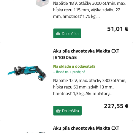
Napätie 18 V, otáčky 3000 ot/min, max.
hĺbka rezu 115 mm, výška zdvihu 22
mm, hmotnosť 1,75 kg.…
51,01 €
Do košíka
Aku píla chvostovka Makita CXT
JR103DSAE
Na sklade u dodávateľa
+ ihned na 1 prodejně
Napätie 12 V, max. otáčky 3300 ot/min,
hĺbka rezu 50 mm, zdvih 13 mm,,
hmotnosť 1,3 kg. Akumulátory…
227,55 €
Do košíka
Aku píla chvostovka Makita CXT