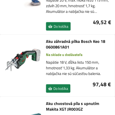
Napätie 20 V, max. hĺbka rezu 115 mm,
zdvih 20 mm, hmotnosť 1,7 kg.
Akumulátor a nabíjačka nie sú…
49,52 €
Do košíka
Aku záhradná pílka Bosch Keo 18
0600861A01
Na sklade u dodávateľa
Napätie 18 V, dĺžka listu 150 mm,
hmotnosť 1,33 kg. Akumulátor a
nabíjačka nie sú súčasťou balenia.
97,48 €
Do košíka
Aku chvostová píla s upnutím
Makita XGT JR003GZ