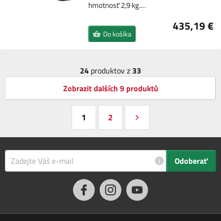
hmotnosť 2,9 kg.…
435,19 €
Do košíka
24
produktov z
33
Zobrazit dalších 9 produktů
1
2
i
Odoberať