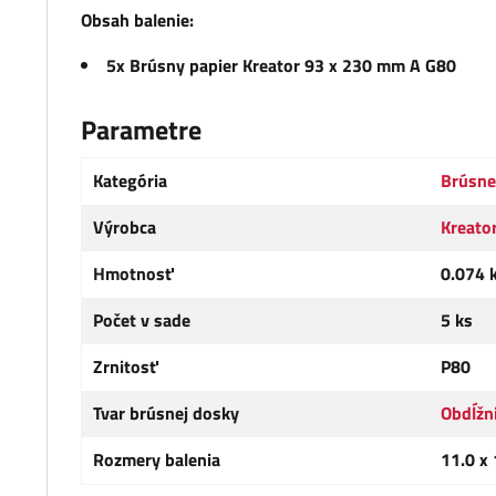
Obsah balenie:
5x Brúsny papier Kreator 93 x 230 mm A G80
Parametre
Kategória
Brúsne
Výrobca
Kreato
Hmotnosť
0.074 
Počet v sade
5 ks
Zrnitosť
P80
Tvar brúsnej dosky
Obdĺžn
Rozmery balenia
11.0 x 