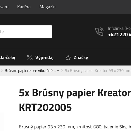
ovaru
Kariéra
Magazín
Infolinka
(Po
+421 220 
 darčeky
Výpredaj
Značky
Brúsne papiere pre vibračné…
5x Brúsny papier Kreator 93 x 230 
5x Brúsny papier Kreato
KRT202005
Brusný papier 93 x 230 mm, zrnitosť G80, balenie 5ks,