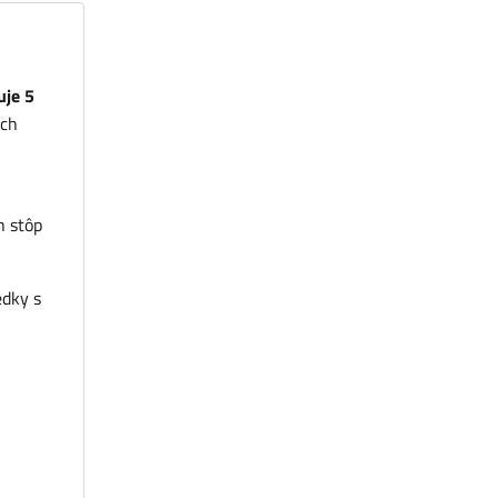
uje 5
ých
h stôp
edky s