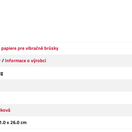
 papiere pre vibračné brúsky
r
/
Informace o výrobci
kg
iková
1.0 x 26.0 cm