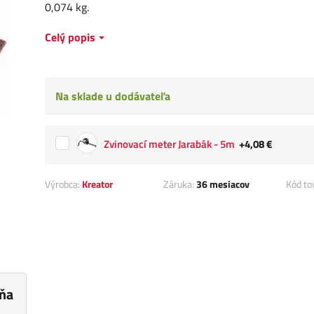
0,074 kg.
Celý popis
Na sklade u dodávateľa
Zvinovací meter Jarabák - 5m
+4,08 €
Výrobca:
Kreator
Záruka:
36 mesiacov
Kód to
ňa