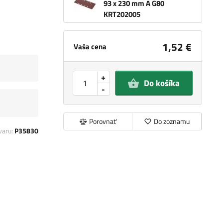
93 x 230 mm A G80
KRT202005
1,52 €
Vaša cena
+
Do košíka
-
Porovnať
Do zoznamu
varu:
P35830