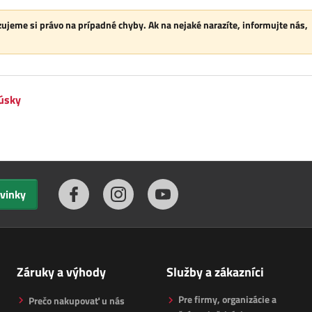
ujeme si právo na prípadné chyby. Ak na nejaké narazíte, informujte nás,
rúsky
ovinky
Záruky a výhody
Služby a zákazníci
Pre firmy, organizácie a
Prečo nakupovať u nás