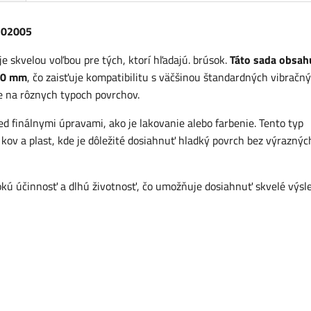
202005
 skvelou voľbou pre tých, ktorí hľadajú. brúsok.
Táto sada obsah
230 mm
, čo zaisťuje kompatibilitu s väčšinou štandardných vibračn
 na rôznych typoch povrchov.
ed finálnymi úpravami, ako je lakovanie alebo farbenie. Tento typ
 kov a plast, kde je dôležité dosiahnuť hladký povrch bez výraznýc
okú účinnosť a dlhú životnosť, čo umožňuje dosiahnuť skvelé výsl