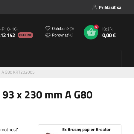
Prihlásiť sa
0
Obľúbené
(
0
)
-Pi: 8-16)
Košík
412 142
0,00 €
Porovnať
(
0
)
OFFLINE
mm A G80 KRT202005
r 93 x 230 mm A G80
 hmotnosť
5x Brúsny papier Kreator