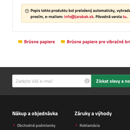
Popis tohto produktu bol preložený automaticky, vyhradz
prosím, e-mailom:
info@jarabak.sk
. Pôvodná verzia
tu
.
Brúsne papiere
Brúsne papiere pre vibračné b
i
Získat slevy a n
Nákup a objednávka
Záruky a výhody
Obchodné podmienky
Reklamácia