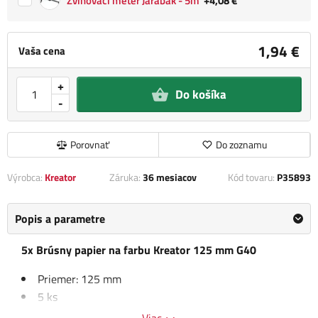
Zvinovací meter Jarabák - 5m
+4,08 €
1,94 €
Vaša cena
+
Do košíka
-
Porovnať
Do zoznamu
Výrobca:
Kreator
Záruka:
36 mesiacov
Kód tovaru:
P35893
Popis a parametre
5x Brúsny papier na farbu Kreator 125 mm G40
Priemer: 125 mm
5 ks
Viac