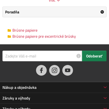
Brúsne papiere pre excentrické
Kategória
brúsky
Poradňa
Výrobca
Kreator
/
Informace o výrobci
Brúsne papiere
Zrnitosť
P40
Brúsne papiere pre excentrické brúsky
Priemer brúsneho
125 mm
papiera
i
Odoberať
Tvar brúsnej dosky
Kulatá
Spôsob uchytenia
Suchý zips
papiera
Rozmery balenia
1.0 x 14.0 x 17.0 cm
Nákup a objednávka
Obchodné podmienky
Záruky a výhody
Popis tohto produktu bol preložený automaticky, vyhradzujeme si
Doprava a platba
právo na prípadné chyby. Ak na nejaké narazíte, informujte nás,
Reklamácia
Záruky a výhody