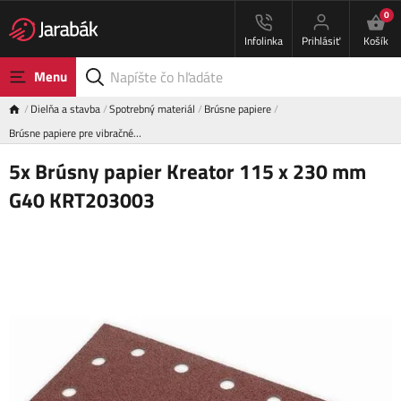
0
Infolinka
Prihlásiť
Košík
Menu
Dielňa a stavba
Spotrebný materiál
Brúsne papiere
Brúsne papiere pre vibračné…
5x Brúsny papier Kreator 115 x 230 mm
G40 KRT203003