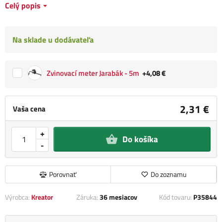
Celý popis
Na sklade u dodávateľa
Zvinovací meter Jarabák - 5m
+4,08 €
2,31 €
Vaša cena
+
Do košíka
-
Porovnať
Do zoznamu
Výrobca:
Kreator
Záruka:
36 mesiacov
Kód tovaru:
P35844