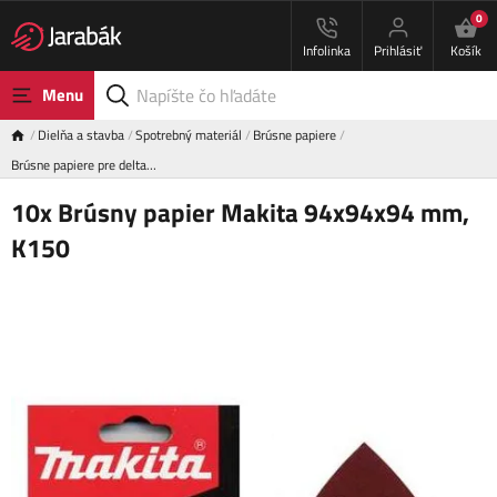
0
Infolinka
Prihlásiť
Košík
Menu
Dielňa a stavba
Spotrebný materiál
Brúsne papiere
Brúsne papiere pre delta…
10x Brúsny papier Makita 94x94x94 mm,
K150