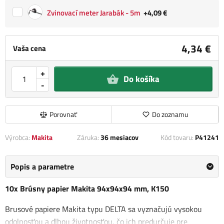
Zvinovací meter Jarabák - 5m
+4,09 €
4,34 €
Vaša cena
+
Do košíka
-
Porovnať
Do zoznamu
Výrobca:
Makita
Záruka:
36 mesiacov
Kód tovaru:
P41241
Popis a parametre
10x Brúsny papier Makita 94x94x94 mm, K150
Brusové papiere Makita typu DELTA sa vyznačujú vysokou
odolnosťou a dlhou životnosťou, čo ich predurčuje pre