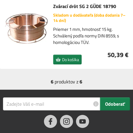
Zvárací drôt SG 2 GÜDE 18790
Skladom u dodávateľa (doba dodania 7–
14 dní)
Priemer 1 mm, hmotnosť 15 kg.
Schválený podľa normy DIN 8559, s
homologáciou TÜV.
50,39 €
Do košíka
6
produktov z
6
i
Odoberať