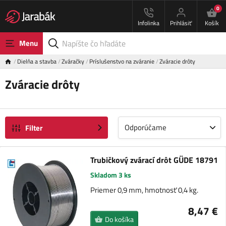
0
Infolinka
Prihlásiť
Košík
Menu
Dielňa a stavba
Zváračky
Príslušenstvo na zváranie
Zváracie drôty
Zváracie drôty
Odporúčame
Filter
Trubičkový zvárací drôt GÜDE 18791
Skladom 3 ks
Priemer 0,9 mm, hmotnosť 0,4 kg.
8,47 €
Do košíka